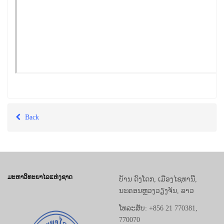
Back
ມະຫາວິທະຍາໄລແຫ່ງຊາດ
ບ້ານ ດົງໂດກ, ເມືອງໄຊທານີ,
ນະຄອນຫຼວງວຽງຈັນ, ລາວ
ໂທລະສັບ: +856 21 770381,
770070