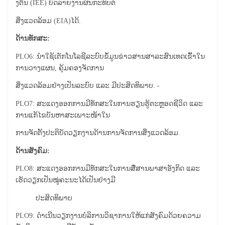
ງຕົ້ນ (IEE) ບົດລາຍງານຜົນກະທົບຕໍ່
ສິ່ງແວດລ້ອມ (EIA)ໄດ້.
ດ້ານທັກສະ:
PLO6: ນໍາໃຊ້ເຕັກໂນໂລຊີລະບົບຂໍ້ມູນຂ່າວສານສາລະສົນເທດເຂົ້າໃນ
ການວາງແຜນ, ຄຸ້ມຄອງຈັດການ
ສິ່ງແວດລ້ອມຢ່າງເປັນລະບົບ ແລະ ມີປະສິດທິພາບ.
PLO7: ສະແດງອອກການມີທັກສະໃນການຮຽນຮູ້ຕະຫຼອດຊີວິດ ແລະ
ການແກ້ໄຂບັນຫາສະເພາະໜ້າໃນ
ການຈັດຕັ້ງປະຕິບັດວຽກງານດ້ານການຈັດການສິ່ງແວດລ້ອມ.
ດ້ານສັງຄົມ:
PLO8: ສະ​ແດງ​ອອກ​ການ​ມີ​ທັກ​ສະ​ໃນ​ການສື່ສານພາສາອັງກິດ ແລະ
ເຮັດວຽກເປັນໝູ່ຄະນະໄດ້ເປັນຢ່າງມີ​
ປະສິດທິພາບ
PLO9: ດຳເນີນວຽກງານບໍລິການວິຊາການໃຫ້ແກ່ສັງຄົມດ້ວຍຄວາມ