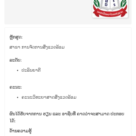
ຫຼັກສູດ:
ສາຂາ ການຈັດການສິ່ງແວດລ້ອມ
ລະດັບ:
ປະລິນຍາຕີ
ຄະນະ:
ຄະນະວິທະຍາສາດສິ່ງແວດລ້ອມ
ຜົນໄດ້ຮັບຈາກການ ຮຽນ ແລະ ອາຊີບທີ່ ຄາດວ່າຈະສາມາດ ປະກອບ
ໄດ້:
ດ້ານຄວາມຮູ້