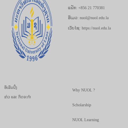
ແຟັກ: +856 21 770381
ອີເມວ: nuol@nuol.edu.la
ເວັບໄຊ: https://nuol.edu.la
ອີເລີນນີ້ງ
Why NUOL ?
ຂ່າວ ແລະ ກິດຈະກຳ
Scholarship
NUOL Learning