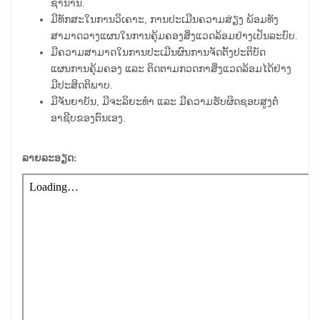
ຊຳນານ.
ມີທັກສະໃນການວິເຄາະ, ການປະເມີນຄວາມສ່ຽງ ພ້ອມທັງ
ສາມາດວາງແຜນໃນການຄຸ້ມຄອງສິ່ງແວດລ້ອມຢ່າງເປັນລະບົບ.
ມີຄວາມສາມາດໃນການປະເມີນຜົນການຈັດຕັ້ງປະຕິບັດ
ແຜນການຄຸ້ມຄອງ ແລະ ຕິດຕາມກວດກາສິ່ງແວດລ້ອມໄດ້ຢ່າງ
ມີປະສິດຕິພາບ.
ມີຈັນຍາບັນ, ມີຈະລິຍະທຳ ແລະ ມີຄວາມຮັບຜິດຊອບສູງຕໍ່
ອາຊີບຂອງຕົນເອງ.
ລາຍລະອຽດ: