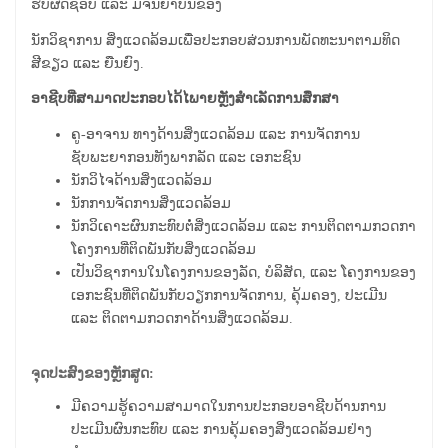
ຮັບຜິດຊອບ ແລະ ມີຈັນຍາບັນຂອງ
ນັກວິຊາການ ສິ່ງແວດລ້ອມເພື່ອປະກອບສ່ວນການພັດທະນາຕາມທິດ
ສີຂຽວ ແລະ ຍືນຍົງ.
ອາຊີບທີ່ສາມາດປະກອບໄດ້ໄພາຍຫຼັງສຳເລັດການສຶກສາ
ຄູ-ອາຈານ ທາງດ້ານສິ່ງແວດລ້ອມ ແລະ ການຈັດການ
ຊັບພະຍາກອນທັງພາກລັດ ແລະ ເອກະຊົນ
ນັກວິໄຈດ້ານສິ່ງແວດລ້ອມ
ນັກການຈັດການສິ່ງແວດລ້ອມ
ນັກວິເຄາະຜົນກະທົບຕໍ່ສິ່ງແວດລ້ອມ ແລະ ການຕິດຕາມກວດກາ
ໂຄງການທີ່ຕິດພັນກັບສິ່ງແວດລ້ອມ
ເປັນວິຊາການໃນໂຄງການຂອງລັດ, ບໍລິສັດ, ແລະ ໂຄງການຂອງ
ເອກະຊົນທີ່ຕິດພັນກັບວຽກການຈັດການ, ຄຸ້ມຄອງ, ປະເມີນ
ແລະ ຕິດຕາມກວດກາດ້ານສິ່ງແວດລ້ອມ.
ຈຸດປະສົງຂອງຫຼັກສູດ:
ມີຄວາມຮູ້ຄວາມສາມາດໃນການປະກອບອາຊີບດ້ານການ
ປະເມີນຜົນກະທົບ ແລະ ການຄຸ້ມຄອງສິ່ງແວດລ້ອມຢ່າງ