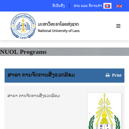
SELECT YOUR 
ອີເລີນນີ້ງ
ຂ່າວ ແລະ ກິດຈະກຳ
NUOL Programs
ສາຂາ ການຈັດການສິ່ງແວດລ້ອມ
Print
ສາຂາ ການຈັດການສິ່ງແວດລ້ອມ