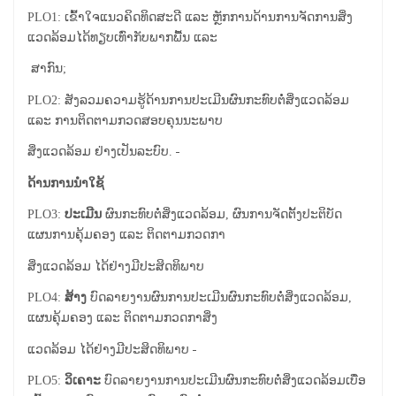
PLO1: ​ເຂົ້າ​ໃຈ​ແນວຄິດທິດ​ສະ​ດີ ​ແລະ ຫຼັກການ​ດ້ານ​ການ​ຈັດການ​ສິ່ງ​
ແວດ​ລ້ອມ​​ໄດ້​ທຽບ​ເທົ່າ​ກັບ​ພາກ​ພື້ນ ​ແລະ
ສາກົນ;
PLO2: ສັງ​ລວມຄວາມ​ຮູ້​ດ້ານ​ການ​ປະ​ເມີນ​ຜົນ​ກະທົບຕໍ່​ສິ່ງ​ແວດ​ລ້ອມ ​
ແລະ ການ​ຕິດຕາມກວດ​ສອບ​ຄຸນນະພາບ​
ສິ່ງ​ແວດ​ລ້ອມ ຢ່າງ​ເປັນ​ລະບົບ.
ດ້ານການນຳໃຊ້
PLO3:
ປະ​ເມີນ
​ ຜົນ​ກະທົບ​ຕໍ່​ສິ່ງ​ແວດ​ລ້ອມ​, ຜົນການ​ຈັດ​ຕັ້ງ​ປະຕິບັດ​
ແຜນການ​ຄຸ້ມ​ຄອງ ​ແລະ ຕິດຕາມ​ກວດກາ​
ສິ່ງ​ແວດ​ລ້ອມ ​ໄດ້​ຢ່າງ​ມີ​ປະສິດທິພາບ
PLO4:
ສ້າງ
​ບົດ​ລາຍ​ງານ​ຜົນ​ການ​ປະ​ເມີນ​ຜົນ​ກະທົບ​ຕໍ່​ສິ່ງ​ແວດ​ລ້ອມ,
ແຜນ​ຄຸ້ມຄອງ ແລະ ຕິດຕາມ​ກວດກາ​ສິ່ງ​
ແວດ​ລ້ອມ ໄດ້​ຢ່າງມີປະສິດທິພາບ
PLO5:
ວິ​ເຄາະ
​ ບົດ​ລາຍ​ງານ​ການ​ປະ​ເມີນ​ຜົນ​ກະທົບ​ຕໍ່​ສິ່ງ​ແວດ​ລ້ອມ​ເບື່ອ​