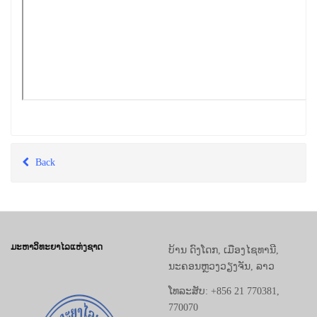
Back
ມະຫາວິທະຍາໄລແຫ່ງຊາດ
ບ້ານ ດົງໂດກ, ເມືອງໄຊທານີ,
ນະຄອນຫຼວງວຽງຈັນ, ລາວ
ໂທລະສັບ: +856 21 770381,
770070