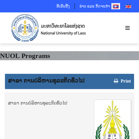
SELECT YOUR 
ອີເລີນນີ້ງ
ຂ່າວ ແລະ ກິດຈະກຳ
NUOL Programs
ສາຂາ ການບໍລິຫານທຸລະກິດທົ່ວໄປ
Print
ສາຂາ ການບໍລິຫານທຸລະກິດທົ່ວໄປ