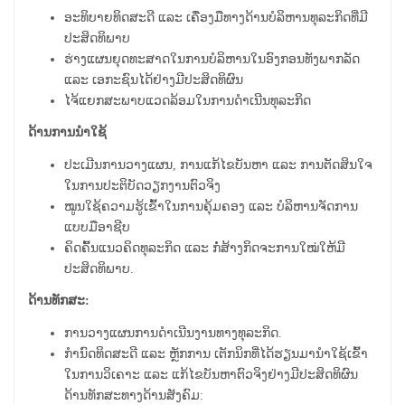
ອະທິບາຍທິດສະດີ ແລະ ເຄື່ອງມືທາງດ້ານບໍລິຫານທຸລະກິດທີ່ມີ
ປະສິດທິພາບ
ຮ່າງແຜນຍຸດທະສາດໃນການບໍລິຫານໃນອົງກອນທັງພາກລັດ
ແລະ ເອກະຊົນໄດ້ຢ່າງມີປະສິດທິຜົນ
ໄຈ້ແຍກສະພາບແວດລ້ອມໃນການດຳເນີນທຸລະກິດ
ດ້ານການນຳໃຊ້
ປະເມີນການວາງແຜນ, ການແກ້ໄຂບັນຫາ ແລະ ການຕັດສິນໃຈ
ໃນການປະຕິບັດວຽກງານຕົວຈິງ
ໝູນໃຊ້ຄວາມຮູ້ເຂົ້າໃນການຄຸ້ມຄອງ ແລະ ບໍລິຫານຈັດການ
ແບບມືອາຊີບ
ຄິດຄົ້ນແນວຄິດທຸລະກິດ ແລະ ກໍ່ສ້າງກິດຈະການໃໝ່ໃຫ້ມີ
ປະສິດທິພາບ.
ດ້ານທັກສະ:
ການວາງແຜນການດໍາເນີນງານທາງທຸລະກິດ.
ກໍານົດທິດສະດີ ແລະ ຫຼັກການ ເຕັກນິກທີ່ໄດ້ຮຽນມານຳໃຊ້ເຂົ້າ
ໃນການວິເຄາະ ແລະ ແກ້ໄຂບັນຫາຕົວຈິງຢ່າງມີປະສິດທິຜົນ
ດ້ານທັກສະທາງດ້ານສັງຄົມ: