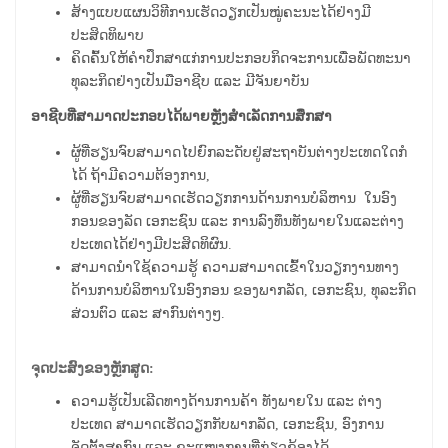
ສ້າງແບບແຜນວິທີການເຮັດວຽກເປັນໝູ່ຄະນະໄດ້ຢ່າງມີ
ປະສິດທິພາບ
ຄິດຄົ້ນໃຫ້ຄຳປຶກສາແກ່ການປະກອບກິດຈະການເພື່ອພັດທະນາ
ທຸລະກິດຢ່າງເປັນມືອາຊີບ ແລະ ມີຈັນຍາບັນ
ອາຊີບທີ່ສາມາດປະກອບໄດ້ພາຍຫຼັງສໍາເລັດການສຶກສາ
ຜູ້ທີ່ຮຽນຈົບສາມາດໄປຍົກລະດັບຢູ່ສະຖາບັນຕ່າງປະເທດໃດກໍ
ໄດ້ ຖ້າມີຄວາມຕ້ອງການ,
ຜູ້ທີ່ຮຽນຈົບສາມາດເຮັດວຽກການດ້ານການບໍລິຫານ ໃນອົງ
ກອນຂອງລັດ ເອກະຊົນ ແລະ ການລົງທຶນທັງພາຍໃນແລະຕ່າງ
ປະເທດໄດ້ຢ່າງມີປະສິດທິຜົນ.
ສາມາດນຳໃຊ້ຄວາມຮູ້ ຄວາມສາມາດເຂົ້າໃນວຽກງານທາງ
ດ້ານການບໍລິຫານໃນອົງກອນ ຂອງພາກລັດ, ເອກະຊົນ, ທຸລະກິດ
ສ່ວນຕົວ ແລະ ສາກົນຕ່າງໆ.
ຈຸດປະສົງຂອງຫຼັກສູດ:
ຄວາມຮູ້ເປັນເລີດທາງດ້ານການຄ້າ ທັງພາຍໃນ ແລະ ຕ່າງ
ປະເທດ ສາມາດເຮັດວຽກກັບພາກລັດ, ເອກະຊົນ, ອົງການ
ຈັດຕັ້ງສາກົນ ແລະ ຂະແໜງການທີ່ກ່ຽວຂ້ອງໄດ້.