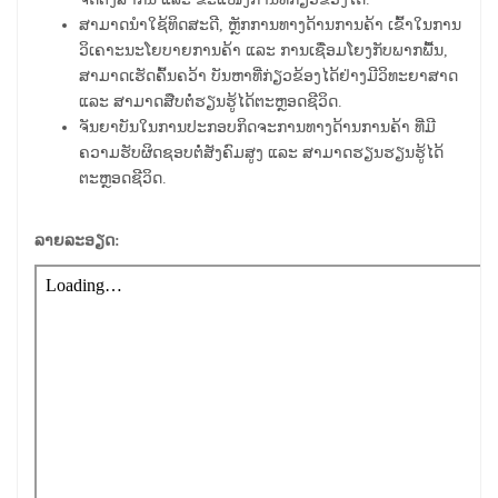
ສາມາດນໍາໃຊ້ທິດສະດີ, ຫຼັກການທາງດ້ານການຄ້າ ເຂົ້າໃນການ
ວິເຄາະນະໂຍບາຍການຄ້າ ແລະ ການເຊື່ອມໂຍງກັບພາກພື້ນ,
ສາມາດເຮັດຄົ້ນຄວ້າ ບັນຫາທີ່ກ່ຽວຂ້ອງໄດ້ຢ່າງມີວິທະຍາສາດ
ແລະ ສາມາດສືບຕໍ່ຮຽນຮູ້ໄດ້ຕະຫຼອດຊີວິດ.
ຈັນຍາບັນໃນການປະກອບກິດຈະການທາງດ້ານການຄ້າ ທີ່ມີ
ຄວາມຮັບຜິດຊອບຕໍ່ສັງຄົມສູງ ແລະ ສາມາດຮຽນຮຽນຮູ້ໄດ້
ຕະຫຼອດຊີວິດ.
ລາຍລະອຽດ: