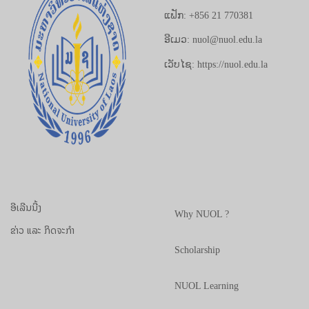
ແຟັກ: +856 21 770381
ອີເມວ: nuol@nuol.edu.la
ເວັບໄຊ: https://nuol.edu.la
ອີເລີນນີ້ງ
Why NUOL ?
ຂ່າວ ແລະ ກິດຈະກຳ
Scholarship
NUOL Learning