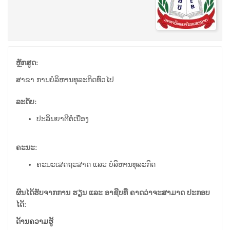
ຫຼັກສູດ:
ສາຂາ ການບໍລິຫານທຸລະກິດທົ່ວໄປ
ລະດັບ:
ປະລິນຍາຕີຕໍ່ເນື່ອງ
ຄະນະ:
ຄະນະເສດຖະສາດ ແລະ ບໍລິຫານທຸລະກິດ
ຜົນໄດ້ຮັບຈາກການ ຮຽນ ແລະ ອາຊີບທີ່ ຄາດວ່າຈະສາມາດ ປະກອບ
ໄດ້:
ດ້ານຄວາມຮູ້