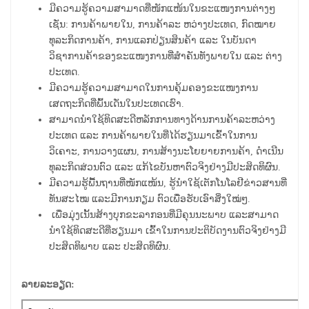
ມີຄວາມຮູ້ຄວາມສາມາດທີ່ໜັກແໜ້ນໃນຂະແໜງການຕ່າງໆ
ເຊັ່ນ: ການຄ້າພາຍໃນ, ການຄ້າລະ ຫວ່າງປະເທດ, ກົດໝາຍ
ທຸລະກິດການຄ້າ, ການແລກປ່ຽນສິນຄ້າ ແລະ ໃນບັນດາ
ວິຊາການຄ້າຂອງຂະແໜງການທີ່ສຳຄັນທັງພາຍໃນ ແລະ ຕ່າງ
ປະເທດ.
ມີຄວາມຮູ້ຄວາມສາມາດໃນການຄຸ້ມຄອງຂະແໜງການ
ເສດຖະກິດທີ່ພົ້ນເດັ່ນໃນປະເທດເຮົາ.
ສາມາດນຳໃຊ້ທິດສະດີຫລັກການທາງດ້ານການຄ້າລະຫວ່າງ
ປະເທດ ແລະ ການຄ້າພາຍໃນທີ່ໄດ້ຮຽນມາເຂົ້າໃນການ
ວິເຄາະ, ການວາງແຜນ, ການສ້າງນະໂຍຍາຍການຄ້າ, ດຳເນີນ
ທຸລະກິດສ່ວນຕົວ ແລະ ແກ້ໄຂບັນຫາຕົວຈິງຢ່າງມີປະສິດທິຜົນ.
ມີຄວາມຮູ້ພື້ນຖານທີ່ໜັກແໜ້ນ, ຮູ້ນຳໃຊ້ເຕັກໂນໂລຢີຂ່າວສານທີ່
ທັນສະໄໝ ແລະມີການກຽມ ຕົວເພື່ອຮັບເອົາສິ່ງໃໝ່ໆ.
ເພື່ອມຸ່ງເນັ້ນສ້າງບຸກຂະລາກອນທີ່ມີຄຸນນະພາບ ແລະສາມາດ
ນຳໃຊ້ທິດສະດີທີ່ຮຽນມາ ເຂົ້າໃນການປະຕິບັດງານຕົວຈິງຢ່າງມີ
ປະສິດທິພາບ ແລະ ປະສິດທິຜົນ.
ລາຍລະອຽດ: