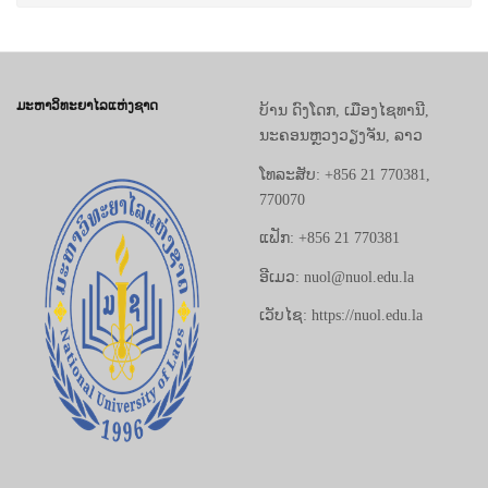
ມະຫາວິທະຍາໄລແຫ່ງຊາດ
ບ້ານ ດົງໂດກ, ເມືອງໄຊທານີ,
ນະຄອນຫຼວງວຽງຈັນ, ລາວ
ໂທລະສັບ: +856 21 770381,
770070
ແຟັກ: +856 21 770381
ອີເມວ: nuol@nuol.edu.la
ເວັບໄຊ: https://nuol.edu.la