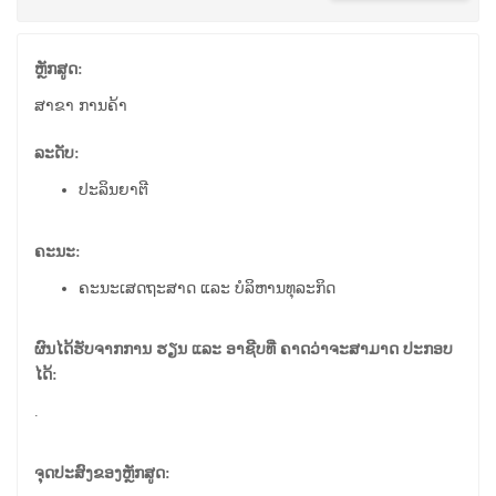
ຫຼັກສູດ:
ສາຂາ ການຄ້າ
ລະດັບ:
ປະລິນຍາຕີ
ຄະນະ:
ຄະນະເສດຖະສາດ ແລະ ບໍລິຫານທຸລະກິດ
ຜົນໄດ້ຮັບຈາກການ ຮຽນ ແລະ ອາຊີບທີ່ ຄາດວ່າຈະສາມາດ ປະກອບ
ໄດ້:
.
ຈຸດປະສົງຂອງຫຼັກສູດ: