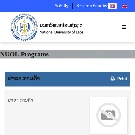
SELECT YOUR 
ອີເລີນນີ້ງ
ຂ່າວ ແລະ ກິດຈະກຳ
NUOL Programs
ສາຂາ ການຄ້າ
Print
ສາຂາ ການຄ້າ