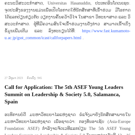
ຄະນະວິສະວະກໍາສາດ, Universitas Hasanuddin, ປະເທດອິນໂດເນເຊຍ.
ຈຸດປະສົງຂອງງານແມ່ນເພື່ອເປີດໂອກາດໃຫ້ນັກສຶກສາທີ່ເຂົ້າຮ່ວມ ມີໂອກາດ
ໄດ້ແລກປ່ຽນກ່ຽວກັບ ວຽກງານຄົ້ນຄວ້າວິໄຈ ໃນສາຂາ ວິທະຍາສາດ ແລະ ວິ
ສະວະກໍາສາດ. ຜູ້ທີ່ມີຄວາມສົນໃຈເຂົ້າຮ່ວມງານດັ່ງກ່າວ ສາມາດເຂົ້າເບິ່ງ
ຂໍ້ມູນເພີ່ມເຕີມ ແລະ ລົງທະບຽນໄດ້ທີ່:
https://www.fast.kumamoto-
u.ac.jp/gsst_common/icast/callforpapers.html
.
27 ມີຖຸນາ 2023
ກົດເບິ່ງ: 945
Call for Application: The 5th ASEF Young Leaders
Summit on Leadership & Society 5.0, Salamanca,
Spain
ອະທິການບໍດີ ມະຫາວິທະຍາໄລແຫ່ງຊາດ ຂໍແຈ້ງມາຍັງນັກສຶກສາພາຍໃນ
ມະຫາວິທະຍາໄລແຫ່ງຊາດ ເພື່ອຊາບວ່າ: ກອງທຶນອາເຊັບ (Asia-Europe
Foundation: ASEF) ກໍາລັງຈະຈັດເວທີແລກປ່ຽນ The 5th ASEF Young