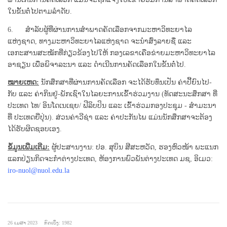
ໃນຂັ້ນຕໍ່ໄປຕາມລໍາດັບ.
6. ສໍາລັບຜູ້ທີ່ຜ່ານການສໍາພາດຄັດເລືອກຈາກມະຫາວິທະຍາໄລ
ແຫ່ງຊາດ, ທາງມະຫາວິທະຍາໄລແຫ່ງຊາດ ຈະນໍາສົ່ງລາຍຊື່ ແລະ
ເອກະສານສະໝັກທີ່ກ່ຽວຂ້ອງໄປໃຫ້ ກອງເລຂາເຄືອຂ່າຍມະຫາວິທະຍາໄລ
ອາຊຽນ ເພື່ອພິຈາລະນາ ແລະ ດໍາເນີນການຄັດເລືອກໃນຂັ້ນຕໍ່ໄປ.
ໝາຍເຫດ:
ນັກສຶກສາທີ່ຜ່ານການຄັດເລືອກ ຈະໄດ້ຮັບທຶນເປັນ ຄ່າປີ້ຍົນໄປ-
ກັບ ແລະ ຄ່າກິນຢູ່-ພັກເຊົາໃນໄລຍະການເຂົ້າຮ່ວມງານ (ທັດສະນະສຶກສາ ທີ່
ປະເທດ ໄທ/ ອິນໂດເນເຊຍ/ ຟີລິບປິນ ແລະ ເຂົ້າຮ່ວມກອງປະຊຸມ - ສໍາມະນາ
ທີ່ ປະເທດຍີ່ປຸ່ນ). ສ່ວນຄ່າວີຊ່າ ແລະ ຄ່າປະກັນໄພ ແມ່ນນັກສຶກສາຈະຕ້ອງ
ໄດ້ຮັບຜິດຊອບເອງ.
ຂໍ້ມູນເພີ່ມເຕີມ:
ຜູ້ປະສານງານ: ປອ. ສຸບິນ ສີສະຫວັດ, ຮອງຫົວໜ້າ ພະແນກ
ແລກປ່ຽນກິດຈະກໍາຕ່າງປະເທດ, ຫ້ອງການພົວພັນຕ່າງປະເທດ ມຊ, ອິເມວ:
iro-nuol@nuol.edu.la
26 ເມສາ 2023
ກົດເບິ່ງ: 1982