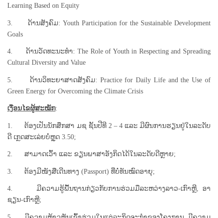
Learning Based on Equity
3. ດ້ານສັງຄົມ: Youth Participation for the Sustainable Development
Goals
4. ດ້ານວັດທະນະທໍາ: The Role of Youth in Respecting and Spreading
Cultural Diversity and Value
5. ດ້ານວິທະຍາສາດສັງຄົມ: Practice for Daily Life and the Use of
Green Energy for Overcoming the Climate Crisis
ເງື່ອນໄຂຜູ້ສະໝັກ
:
1. ຕ້ອງເປັນນັກສຶກສາ ມຊ ຊັ້ນປີທີ 2 – 4 ແລະ ມີຜົນການຮຽນຢູ່ໃນລະດັບ
ດີ ເກຼດສະເລ່ຍບໍ່ຫຼຸດ 3.50;
2. ສາມາດເວົ້າ ແລະ ຂຽນພາສາອັງກິດໄດ້ໃນລະດັບດີຫຼາຍ;
3. ຕ້ອງມີໜັງສືເດີນທາງ (Passport) ທີ່ບໍ່ທັນໝົດອາຍຸ;
4. ມີຄວາມຮູ້ພື້ນຖານກ່ຽວກັບການຮ່ວມມືລະຫວ່າງລາວ-ເກົາຫຼີ, ອາ
ຊຽນ-ເກົາຫຼີ;
5. ມີຄວາມຫ້າວຫັນເຂົ້າຮ່ວມໃນແຕ່ລະກິດຈະກໍາຂອງໂຄງການ, ມີຄວາມ