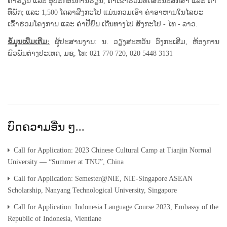
ຄ່າຮຽນ ແລະ ອຸປະກອນການຮຽນ, ຄ່າເຂົ້າຮ່ວມທັດສະນະສຶກສາ ແລະ ຄ່າ
ທີ່ພັກ; ແລະ 1,500 ໂດລາສິງກະໂປ ແມ່ນກວມເອົາ ຄ່າອາຫານໃນໄລຍະ
ເຂົ້າຮ່ວມໂຄງການ ແລະ ຄ່າປີ້ຍົນ ເດີນທາງໄປ ສິງກະໂປ - ໄທ - ລາວ.
ຂໍ້ມູນເພີ່ມເຕີມ:
ຜູ້ປະສານງານ: ນ. ວຽງສະຫວັນ ວົງກະເສີມ, ຫ້ອງການ
ພົວພັນຕ່າງປະເທດ, ມຊ, ໂທ: 021 770 720, 020 5448 3131
ບົດຄວາມອື່ນ ໆ...
Call for Application: 2023 Chinese Cultural Camp at Tianjin Normal
University — “Summer at TNU”, China
Call for Application: Semester@NIE, NIE-Singapore ASEAN
Scholarship, Nanyang Technological University, Singapore
Call for Application: Indonesia Language Course 2023, Embassy of the
Republic of Indonesia, Vientiane