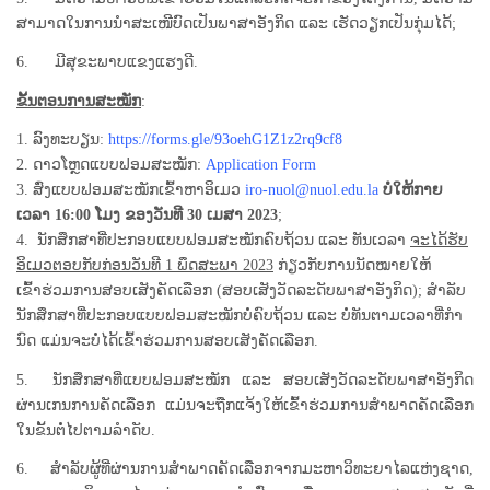
ສາມາດໃນການນໍາສະເໜີບົດເປັນພາສາອັງກິດ ແລະ ເຮັດວຽກເປັນກຸ່ມໄດ້;
6. ມີສຸຂະພາບແຂງແຮງດີ.
ຂັ້ນຕອນການສະໝັກ
:
1. ລົງທະບຽນ:
https://forms.gle/93oehG1Z1z2rq9cf8
2. ດາວໂຫຼດແບບຟອມສະໝັກ:
Application Form
3. ສົ່ງແບບຟອມສະໝັກເຂົ້າຫາອິເມວ
iro-nuol@nuol.edu.la
ບໍ່ໃຫ້ກາຍ
ເວລາ 16:00 ໂມງ ຂອງວັນທີ 30 ເມສາ 2023
;
4. ນັກສຶກສາທີ່ປະກອບແບບຟອມສະໝັກຄົບຖ້ວນ ແລະ ທັນເວລາ
ຈະໄດ້ຮັບ
ອິເມວຕອບກັບກ່ອນວັນທີ 1 ພຶດສະພາ 2023
ກ່ຽວກັບການນັດໝາຍໃຫ້
ເຂົ້າຮ່ວມການສອບເສັງຄັດເລືອກ (ສອບເສັງວັດລະດັບພາສາອັງກິດ); ສໍາລັບ
ນັກສຶກສາທີ່ປະກອບແບບຟອມສະໝັກບໍ່ຄົບຖ້ວນ ແລະ ບໍ່ທັນຕາມເວລາທີ່ກໍາ
ນົດ ແມ່ນຈະບໍ່ໄດ້ເຂົ້າຮ່ວມການສອບເສັງຄັດເລືອກ.
5. ນັກສຶກສາທີ່ແບບຟອມສະໝັກ ແລະ ສອບເສັງວັດລະດັບພາສາອັງກິດ
ຜ່ານເກນການຄັດເລືອກ ແມ່ນຈະຖືກແຈ້ງໃຫ້ເຂົ້າຮ່ວມການສໍາພາດຄັດເລືອກ
ໃນຂັ້ນຕໍ່ໄປຕາມລໍາດັບ.
6. ສໍາລັບຜູ້ທີ່ຜ່ານການສໍາພາດຄັດເລືອກຈາກມະຫາວິທະຍາໄລແຫ່ງຊາດ,