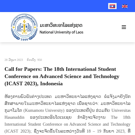
SELECT YOUR 
28 ມີຖຸນາ 2023
ກົດເບິ່ງ: 950
Call for Papers: The 18th International Student
Conference on Advanced Science and Technology
(ICAST 2023), Indonesia
ຫ້ອງການພົວພັນຕ່າງປະເທດ ມະຫາວິທະຍາໄລແຫ່ງຊາດ ຂໍແຈ້ງມາຍັງນັກ
ສຶກສາພາຍໃນມະຫາວິທະຍາໄລແຫ່ງຊາດ ເພື່ອຊາບວ່າ: ມະຫາວິທະຍາໄລ
ກຸມາໂມໂຕ (Kumamoto University) ຂອງປະເທດຍີ່ປຸ່ນ ຮ່ວມກັບ Universitas
Hasanuddin ຂອງປະເທດອິນໂດເນເຊຍ ກໍາລັງຈະຈັດງານ The 18th
International Student Conference on Advanced Science and Technology
(ICAST 2023); ຊຶ່ງຈະຈັດຂຶ້ນໃນລະຫວ່າງວັນທີ 18 – 19 ກັນຍາ 2023, ທີ່