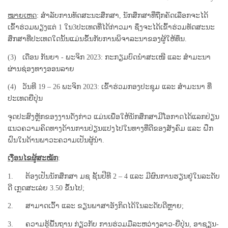
ໝາຍເຫດ
: ສໍາລັບການທັດສະນະສຶກສາ, ນັກສຶກສາທີ່ຖືກຄັດເລືອກຈະໄດ້
ເຂົ້າຮ່ວມພຽງແຕ່ 1 ໃນ3ປະເທດທີ່ໄດ້ກ່າວມາ ຊຶ່ງຈະໄດ້ເຂົ້າຮ່ວມທັດສະນະ
ສຶກສາທີ່ປະເທດໃດນັ້ນແມ່ນຂຶ້ນກັບການພິຈາລະນາຂອງຜູ້ໃຫ້ທຶນ.
(3) ເດືອນ ກັນຍາ - ພະຈິກ 2023: ກະກຽມບົດນໍາສະເໜີ ແລະ ສໍາມະນາ
ຜ່ານຊ່ອງທາງອອນລາຍ
(4) ວັນທີ 19 – 26 ພະຈິກ 2023: ເຂົ້າຮ່ວມກອງປະຊຸມ ແລະ ສໍາມະນາ ທີ່
ປະເທດຍີ່ປຸ່ນ
ຈຸດປະສົງຫຼັກຂອງງານດັ່ງກ່າວ ແມ່ນເພື່ອໃຫ້ນັກສຶກສາມີໂອກາດໄດ້ແລກປ່ຽນ
ແນວຄວາມຄິດທາງດ້ານການປ່ຽນແປງໄປໃນທາງທີ່ດີຂອງສັງຄົມ ແລະ ຝຶກ
ຝົນໃນດ້ານພາວະຄວາມເປັນຜູ້ນໍາ.
ເງື່ອນໄຂຜູ້ສະໝັກ
:
1. ຕ້ອງເປັນນັກສຶກສາ ມຊ ຊັ້ນປີທີ 2 – 4 ແລະ ມີຜົນການຮຽນຢູ່ໃນລະດັບ
ດີ ເກຼດສະເລ່ຍ 3.50 ຂຶ້ນໄປ;
2. ສາມາດເວົ້າ ແລະ ຂຽນພາສາອັງກິດໄດ້ໃນລະດັບດີຫຼາຍ;
3. ຄວາມຮູ້ພື້ນຖານ ກ່ຽວກັບ ການຮ່ວມມືລະຫວ່າງລາວ-ຍີ່ປຸ່ນ, ອາຊຽນ-