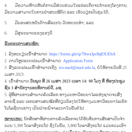
4. ມີຄວາມຫ້າວຫັນຕໍ່ການມີສ່ວນຮ່ວມໃນແຕ່ລະກິດຈະກໍາຂອງໂຄງການ,
ມີຄວາມສາມາດໃນການນໍາສະເໜີບົດ ແລະ ເຮັດວຽກເປັນກຸ່ມໄດ້;
5. ມີພອນສະຫວັນດ້ານສິລະປະ-ວັດທະນະທໍາ; ແລະ
6. ມີສຸຂະພາບແຂງແຮງດີ.
ຂັ້ນຕອນການສະໝັກ:
1. ລົງທະບຽນເຂົ້າສໍາພາດ:
https://forms.gle/qr7HwxJpc8q83UEbA
2. ດາວໂຫຼດແບບຟອມເຂົ້າສຳພາດ:
Application Form
3. ສົ່ງແບບຟອມເຂົ້າສໍາພາດເຖິງ:
iro-nuol@nuol.edu.la
, ບໍ່ໃຫ້ກາຍວັນທີ
25
ເມສາ 2023.
4. ເຂົ້າສໍາພາດ
ວັນພຸດ ທີ 26 ເມສາ 2023 ເວລາ 14: 00 ໂມງ ທີ່ ຫ້ອງປະຊຸມ
ຊັ້ນ 3 ສໍານັກງານອະທິການບໍດີ, ມຊ
.
5. ຜູ້ທີ່ຜ່ານການສໍາພາດຄັດເລືອກ ທາງມະຫາວິທະຍາໄລແຫ່ງຊາດຈະສົ່ງ
ລາຍຊື່ ແລະ ເອກະສານສະໝັກທີ່ກ່ຽວຂ້ອງໄປໃຫ້ທາງມະຫາວິທະຍາໄລເຕັກ
ໂນໂລຊີນານຢາງ ເປັນຝ່າຍພິຈາລະນາໃນຂັ້ນຕໍ່ໄປ.
ໝາຍເຫດ:
ນັກສຶກສາທີ່ຜ່ານການຄັດເລືອກຈະໄດ້ຮັບທຶນການສຶກສາເປັນຈໍາ
ນວນ 5,300 ໂດລາສິງກະໂປ ຊຶ່ງໃນນັ້ນ, 3,800 ໂດລາສິງກະໂປ ແມ່ນກວມເອົາ