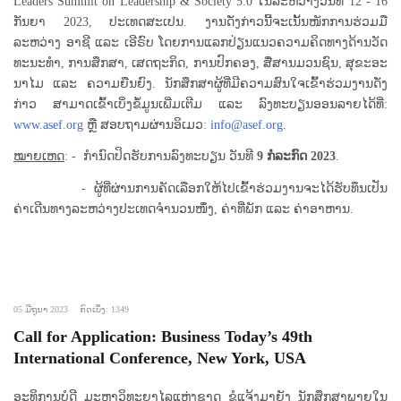
Leaders Summit on Leadership & Society 5.0 ໃນລະຫວ່າງວັນທີ 12 - 16
ກັນຍາ 2023, ປະເທດສະເປນ. ງານດັ່ງກ່າວນີ້ຈະເນັ້ນໜັກການຮ່ວມມື
ລະຫວ່າງ ອາຊີ ແລະ ເອີຣົບ ໂດຍການແລກປ່ຽນແນວຄວາມຄິດທາງດ້ານວັດ
ທະນະທໍາ, ການສຶກສາ, ເສດຖະກິດ, ການປົກຄອງ, ສື່ສານມວນຊົນ, ສຸຂະອະ
ນາໄມ ແລະ ຄວາມຍືນຍົງ. ນັກສຶກສາຜູ້ທີ່ມີຄວາມສົນໃຈເຂົ້າຮ່ວມງານດັ່ງ
ກ່າວ ສາມາດເຂົ້າເບິ່ງຂໍ້ມູນເພີ່ມເຕີມ ແລະ ລົງທະບຽນອອນລາຍໄດ້ທີ່:
www.asef.org
ຫຼື ສອບຖາມຜ່ານອິເມວ:
info@asef.org
.
ໝາຍເຫດ
: - ກໍານົດປິດຮັບການລົງທະບຽນ ວັນທີ
9 ກໍລະກົດ 2023
.
- ຜູ້ທີ່ຜ່ານການຄັດເລືອກໃຫ້ໄປເຂົ້າຮ່ວມງານຈະໄດ້ຮັບທຶນເປັນ
ຄ່າເດີນທາງລະຫວ່າງປະເທດຈໍານວນໜຶ່ງ, ຄ່າທີ່ພັກ ແລະ ຄ່າອາຫານ.
05 ມີຖຸນາ 2023
ກົດເບິ່ງ: 1349
Call for Application: Business Today’s 49th
International Conference, New York, USA
ອະທິການບໍດີ ມະຫາວິທະຍາໄລແຫ່ງຊາດ ຂໍແຈ້ງມາຍັງ ນັກສຶກສາພາຍໃນ