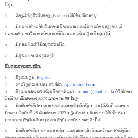
ຍີ່ປຸ່ນ;
4. ຕ້ອງມີໜັງສືເດີນທາງ (Passport) ທີ່ບໍ່ທັນໝົດອາຍຸ,
5. ມີຄວາມຫ້າວຫັນໃນການເຂົ້າຮ່ວມແຕ່ລະກິດຈະກໍາຂອງງານ, ມີ
ຄວາມສາມາດໃນການນໍາສະເໜີບົດ ແລະ ເຮັດວຽກເປັນກຸ່ມໄດ້;
6. ມີຄອມພິວເຕີໂນ໊ດບຸກສ່ວນຕົວ;
7. ມີສຸຂະພາບແຂງແຮງດີ.
ຂັ້ນຕອນການສະໝັກ:
1. ລົງທະບຽນ:
Register
2. ດາວໂຫຼດແບບຟອມສະໝັກ:
Application Form
3. ສົ່ງແບບຟອມສະໝັກເຂົ້າຫາອິເມວ:
iro-nuol@nuol.edu.la
ບໍ່ໃຫ້ກາຍ
ວັນທີ
28 ພຶດສະພາ 2023 ເວລາ 16:00 ໂມງ
;
4. ນັກສຶກສາທີ່ປະກອບແບບຟອມສະໝັກຄົບຖ້ວນ ຈະໄດ້ຮັບອິເມວຕອບ
ກັບພາຍໃນວັນທີ 28 ພຶດສະພາ 2023 ກ່ຽວກັບການນັດໝາຍໃຫ້ເຂົ້າຮ່ວມ
ການສອບເສັງຄັດເລືອກ (ສອບເສັງວັດລະດັບພາສາອັງກິດ).
5. ນັກສຶກສາທີ່ແບບຟອມສະໝັກ ແລະ ສອບເສັງວັດລະດັບພາສາອັງກິດ
ຜ່ານເກນການຄັດເລືອກ ແມ່ນຈະຖືກແຈ້ງໃຫ້ເຂົ້າຮ່ວມການສໍາພາດຄັດເລືອກ