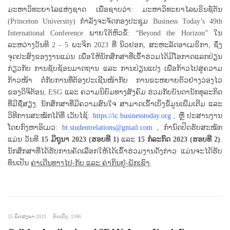
ມະຫາວິທະຍາໄລແຫ່ງຊາດ ເພື່ອຊາບວ່າ: ມະຫາວິທະຍາໄລພຣິນຊ໌ຕັນ
(Princeton University) ກຳລັງຈະຈັດກອງປະຊຸມ Business Today’s 49th
International Conference ພາຍໃຕ້ຫົວຂໍ້: “Beyond the Horizon” ໃນ
ລະຫວ່າງວັນທີ 2 - 5 ພະຈິກ 2023 ທີ່ ນິວຢອກ, ສະຫະລັດອາເມຣິກາ; ຊຶ່ງ
ຈຸດປະສົງຂອງງານແມ່ນ ເພື່ອໃຫ້ນັກສຶກສາທີ່ເຂົ້າຮ່ວມໄດ້ມີໂອກາດແລກປ່ຽນ
ກ່ຽວກັບ ການຊັບຊ້ອນມາດຖານ ແລະ ການປ່ຽນແປງ ເພື່ອກ້າວໄປສູ່ຄວາມ
ກ້າວໜ້າ ຕໍ່ກັບການທີ່ຕ້ອງປະເຊີນໜ້າກັບ ການຂະຫຍາຍຕົວຢ່າງວ່ອງໄວ
ຂອງດິຈິຕ້ອນ, ESG ແລະ ຄວາມນິຍົມທາງສັງຄົມ ຮ່ວມກັບບັນດານັກທຸລະກິດ
ທີ່ມີຊື່ສຽງ. ນັກສຶກສາທີ່ມີຄວາມສົນໃຈ ສາມາດເຂົ້າເບິ່ງຂໍ້ມູນເພີ່ມເຕີມ ແລະ
ວິທີການສະໝັກໄດ້ທີ່ ເວັບໄຊ້:
https://ic.businesstoday.org
, ຫຼື ປະສານງານ
ໂດຍກົງຫາອິເມວ:
bt.studentrelations@gmail.com
, ກໍານົດປິດຮັບສະໝັກ
ແມ່ນ ວັນທີ
15 ມິຖຸນາ 2023 (ຮອບທີ 1)
ແລະ
15 ກໍລະກົດ 2023 (ຮອບທີ 2)
.
ນັກສຶກສາທີ່ໄດ້ຮັບການຄັດເລືອກໃຫ້ໄດ້ເຂົ້າຮ່ວມງານດັ່ງກ່າວ ແມ່ນຈະໄດ້ຮັບ
ທຶນເປັນ
ຄ່າເດີນທາງໄປ-ກັບ ແລະ ຄ່າກິນຢູ່-ພັກເຊົາ
.
25 ພຶດສະພາ 2023
ກົດເບິ່ງ: 1346