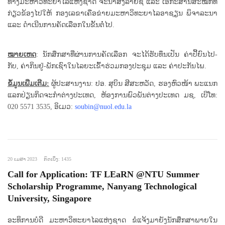
ທາງມະຫາວິທະຍາໄລແຫ່ງຊາດ ຈະນໍາສົ່ງລາຍຊື່ ແລະ ເອກະສານສະໝັກທີ່
ກ່ຽວຂ້ອງໄປໃຫ້ ກອງເລຂາເຄືອຂ່າຍມະຫາວິທະຍາໄລອາຊຽນ ພິຈາລະນາ
ແລະ ດໍາເນີນການຄັດເລືອກໃນຂັ້ນຕໍ່ໄປ.
ໝາຍເຫດ
: ນັກສຶກສາທີ່ຜ່ານການຄັດເລືອກ ຈະໄດ້ຮັບທຶນເປັນ ຄ່າປີ້ຍົນໄປ-
ກັບ, ຄ່າກິນຢູ່-ພັກເຊົາໃນໄລຍະເຂົ້າຮ່ວມກອງປະຊຸມ ແລະ ຄ່າປະກັນໄພ.
ຂໍ້ມູນເພີ່ມເຕີມ:
ຜູ້ປະສານງານ: ປອ. ສຸບິນ ສີສະຫວັດ, ຮອງຫົວໜ້າ ພະແນກ
ແລກປ່ຽນກິດຈະກໍາຕ່າງປະເທດ, ຫ້ອງການພົວພັນຕ່າງປະເທດ ມຊ, ເບີໂທ:
020 5571 3535, ອິເມວ:
soubin@nuol.edu.la
20 ເມສາ 2023
ກົດເບິ່ງ: 1435
Call for Application: TF LEaRN @NTU Summer
Scholarship Programme, Nanyang Technological
University, Singapore
ອະທິການບໍດີ ມະຫາວິທະຍາໄລແຫ່ງຊາດ ຂໍແຈ້ງມາຍັງນັກສຶກສາພາຍໃນ