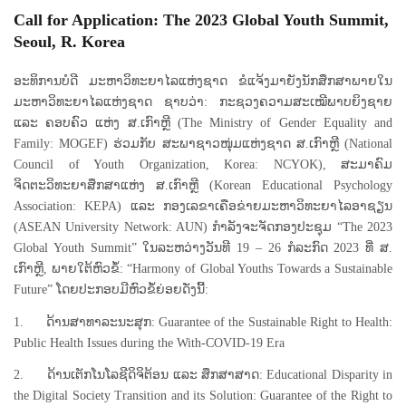
Call for Application: The 2023 Global Youth Summit,
Seoul, R. Korea
ອະທິການບໍດີ ມະຫາວິທະຍາໄລແຫ່ງຊາດ ຂໍແຈ້ງມາຍັງນັກສຶກສາພາຍໃນ
ມະຫາວິທະຍາໄລແຫ່ງຊາດ ຊາບວ່າ: ກະຊວງຄວາມສະເໝີພາບຍິງຊາຍ
ແລະ ຄອບຄົວ ແຫ່ງ ສ.ເກົາຫຼີ (The Ministry of Gender Equality and
Family: MOGEF) ຮ່ວມກັບ ສະພາຊາວໜຸ່ມແຫ່ງຊາດ ສ.ເກົາຫຼີ (National
Council of Youth Organization, Korea: NCYOK), ສະມາຄົມ
ຈິດຕະວິທະຍາສຶກສາແຫ່ງ ສ.ເກົາຫຼີ (Korean Educational Psychology
Association: KEPA) ແລະ ກອງເລຂາເຄືອຂ່າຍມະຫາວິທະຍາໄລອາຊຽນ
(ASEAN University Network: AUN) ກໍາລັງຈະຈັດກອງປະຊຸມ “The 2023
Global Youth Summit” ໃນລະຫວ່າງວັນທີ 19 – 26 ກໍລະກົດ 2023 ທີ່ ສ.
ເກົາຫຼີ, ພາຍໃຕ້ຫົວຂໍ້: “Harmony of Global Youths Towards a Sustainable
Future” ໂດຍປະກອບມີຫົວຂໍ້ຍ່ອຍດັ່ງນີ້:
1. ດ້ານສາທາລະນະສຸກ: Guarantee of the Sustainable Right to Health:
Public Health Issues during the With-COVID-19 Era
2. ດ້ານເຕັກໂນໂລຊີດິຈິຕ້ອນ ແລະ ສຶກສາສາດ: Educational Disparity in
the Digital Society Transition and its Solution: Guarantee of the Right to