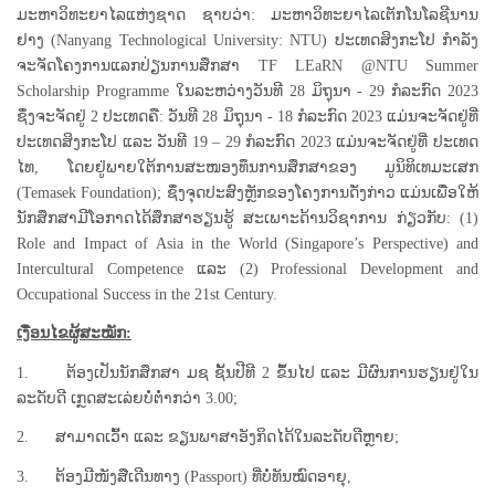
ມະຫາວິທະຍາໄລແຫ່ງຊາດ ຊາບວ່າ: ມະຫາວິທະຍາໄລເຕັກໂນໂລຊີນານ
ຢາງ (Nanyang Technological University: NTU) ປະເທດສິງກະໂປ ກໍາລັງ
ຈະຈັດໂຄງການແລກປ່ຽນການສຶກສາ TF LEaRN @NTU Summer
Scholarship Programme ໃນລະຫວ່າງວັນທີ 28 ມິຖຸນາ - 29 ກໍລະກົດ 2023
ຊຶ່ງຈະຈັດຢູ່ 2 ປະເທດຄື: ວັນທີ 28 ມິຖຸນາ - 18 ກໍລະກົດ 2023 ແມ່ນຈະຈັດຢູ່ທີ່
ປະເທດສິງກະໂປ ແລະ ວັນທີ 19 – 29 ກໍລະກົດ 2023 ແມ່ນຈະຈັດຢູ່ທີ່ ປະເທດ
ໄທ, ໂດຍຢູ່ພາຍໃຕ້ການສະໜອງທຶນການສຶກສາຂອງ ມູນິທິເທມະເສກ
(Temasek Foundation); ຊຶ່ງຈຸດປະສົງຫຼັກຂອງໂຄງການດັ່ງກ່າວ ແມ່ນເພື່ອໃຫ້
ນັກສຶກສາມີໂອກາດໄດ້ສຶກສາຮຽນຮູ້ ສະເພາະດ້ານວິຊາການ ກ່ຽວກັບ: (1)
Role and Impact of Asia in the World (Singapore’s Perspective) and
Intercultural Competence ແລະ (2) Professional Development and
Occupational Success in the 21st Century.
ເງື່ອນໄຂຜູ້ສະໝັກ:
1. ຕ້ອງເປັນນັກສຶກສາ ມຊ ຊັ້ນປີທີ 2 ຂຶ້ນໄປ ແລະ ມີຜົນການຮຽນຢູ່ໃນ
ລະດັບດີ ເກຼດສະເລ່ຍບໍ່ຕ່ຳກວ່າ 3.00;
2. ສາມາດເວົ້າ ແລະ ຂຽນພາສາອັງກິດໄດ້ໃນລະດັບດີຫຼາຍ;
3. ຕ້ອງມີໜັງສືເດີນທາງ (Passport) ທີ່ບໍ່ທັນໝົດອາຍຸ,