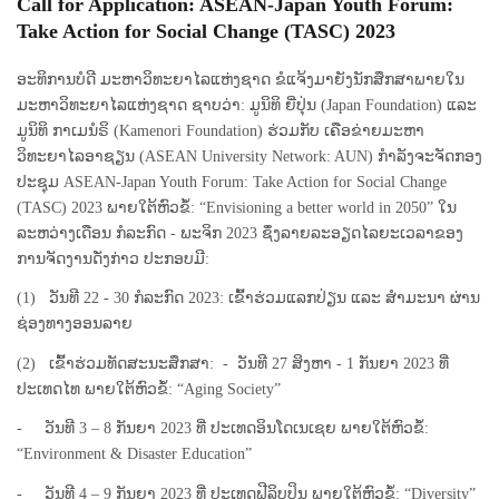
Call for Application: ASEAN-Japan Youth Forum:
Take Action for Social Change (TASC) 2023
ອະທິການບໍດີ ມະຫາວິທະຍາໄລແຫ່ງຊາດ ຂໍແຈ້ງມາຍັງນັກສຶກສາພາຍໃນ
ມະຫາວິທະຍາໄລແຫ່ງຊາດ ຊາບວ່າ: ມູນິທິ ຍີ່ປຸ່ນ (Japan Foundation) ແລະ
ມູນິທິ ກາເມນໍຣິ (Kamenori Foundation) ຮ່ວມກັບ ເຄືອຂ່າຍມະຫາ
ວິທະຍາໄລອາຊຽນ (ASEAN University Network: AUN) ກໍາລັງຈະຈັດກອງ
ປະຊຸມ ASEAN-Japan Youth Forum: Take Action for Social Change
(TASC) 2023 ພາຍໃຕ້ຫົວຂໍ້: “Envisioning a better world in 2050” ໃນ
ລະຫວ່າງເດືອນ ກໍລະກົດ - ພະຈິກ 2023 ຊຶ່ງລາຍລະອຽດໄລຍະເວລາຂອງ
ການຈັດງານດັ່ງກ່າວ ປະກອບມີ:
(1) ວັນທີ 22 - 30 ກໍລະກົດ 2023: ເຂົ້າຮ່ວມແລກປ່ຽນ ແລະ ສໍາມະນາ ຜ່ານ
ຊ່ອງທາງອອນລາຍ
(2) ເຂົ້າຮ່ວມທັດສະນະສຶກສາ: - ວັນທີ 27 ສິງຫາ - 1 ກັນຍາ 2023 ທີ່
ປະເທດໄທ ພາຍໃຕ້ຫົວຂໍ້: “Aging Society”
- ວັນທີ 3 – 8 ກັນຍາ 2023 ທີ່ ປະເທດອິນໂດເນເຊຍ ພາຍໃຕ້ຫົວຂໍ້:
“Environment & Disaster Education”
- ວັນທີ 4 – 9 ກັນຍາ 2023 ທີ່ ປະເທດຟີລິບປິນ ພາຍໃຕ້ຫົວຂໍ້: “Diversity”