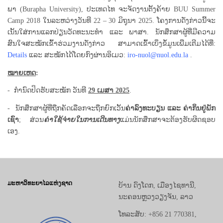
ພາ (Burapha University), ປະເທດໄທ ຈະຈັດງານຕັ້ງຄ້າຍ BUU Summer
Camp 2018 ໃນລະຫວ່າງວັນທີ 22 – 30 ມິຖຸນາ 2025. ໂຄງການດັ່ງກ່າວນີ້ຈະ
ເນັ້ນໃສ່ການແລກປ່ຽນວັດທະນະທຳ ແລະ ພາສາ. ນັກສຶກສາຜູ້ທີ່ມີຄວາມ
ສົນໃຈສະໝັກເຂົ້າຮ່ວມງານດັ່ງກ່າວ ສາມາດເຂົ້າເບິ່ງຂໍ້ມູນເພີ່ມເຕີມໄດ້ທີ່:
Details
ແລະ ສະໝັກໄດ້ໂດຍກົງຜ່ານອິເມວ:
iro-nuol@nuol.edu.la
.
ໝາຍເຫດ
:
- ກໍານົດປິດຮັບສະໝັກ ວັນທີ
29
ເມສາ
2025
.
- ນັກສຶກສາຜູ້ທີ່ຖືກຄັດເລືອກຈະຖືກຍົກເວັ້ນ
ຄ່າລົງທະບຽນ ແລະ ຄ່າກິນຢູ່ພັກ
ເຊົາ
; ສ່ວນ
ຄ່າໃຊ້ຈ່າຍໃນການເດີນທາງ
ແມ່ນນັກສຶກສາຈະຕ້ອງຮັບຜິດຊອບ
ເອງ.
ມະຫາວິທະຍາໄລແຫ່ງຊາດ
ບ້ານ ດົງໂດກ, ເມືອງໄຊທານີ,
ນະຄອນຫຼວງວຽງຈັນ, ລາວ
ໂທລະສັບ: +856 21 770381,