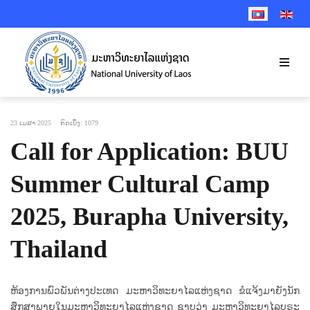
SELECT YOUR 
23 ເມສາ 2025
ກົດເບິ່ງ: 1079
Call for Application: BUU
Summer Cultural Camp
2025, Burapha University,
Thailand
ຫ້ອງການພົວພັນຕ່າງປະເທດ ມະຫາວິທະຍາໄລແຫ່ງຊາດ ຂໍແຈ້ງມາຍັງນັກ
ສຶກສາພາຍໃນມະຫາວິທະຍາໄລແຫ່ງຊາດ ຊາບວ່າ ມະຫາວິທະຍາໄລບູຣະ