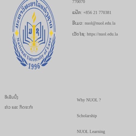
770070
ແຟັກ: +856 21 770381
ອີເມວ: nuol@nuol.edu.la
ເວັບໄຊ: https://nuol.edu.la
ອີເລີນນີ້ງ
Why NUOL ?
ຂ່າວ ແລະ ກິດຈະກຳ
Scholarship
NUOL Learning