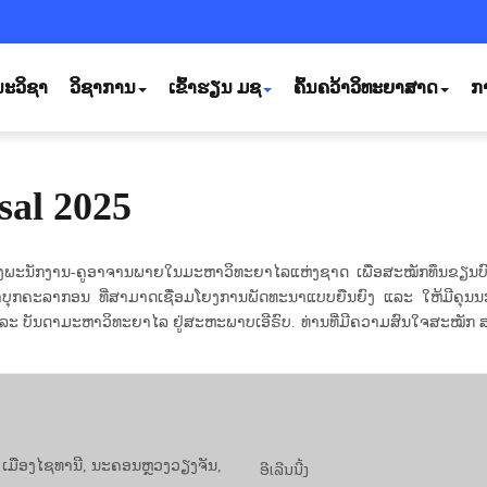
ະວິຊາ
ວິຊາການ
ເຂົ້າຮຽນ ມຊ
ຄົ້ນຄວ້າວິທະຍາສາດ
ກ
sal 2025
ພະນັກງານ-ຄູອາຈານພາຍໃນມະຫາວິທະຍາໄລແຫ່ງຊາດ ເພື່ອສະໝັກທຶນຂຽນບົດສະ
ບຸກຄະລາກອນ ທີ່ສາມາດເຊື່ອມໂຍງການພັດທະນາແບບຍືນຍົງ ແລະ ໃຫ້ມີຄຸນນ
 ບັນດາມະຫາວິທະຍາໄລ ຢູ່ສະຫະພາບເອີຣົບ. ທ່ານທີ່ມີຄວາມສົນໃຈສະໝັກ ສາມາດເຂ
ອີເລີນນີ້ງ
, ເມືອງໄຊທານີ, ນະຄອນຫຼວງວຽງຈັນ,