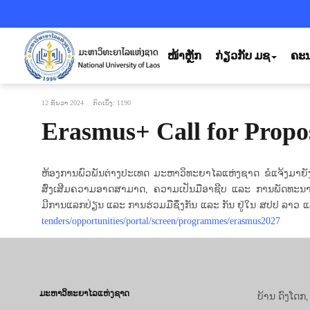
ໜ້າຫຼັກ
ກ່ຽວກັບ ມຊ
ຄະນ
12 ທັນວາ 2024
ກົດເບິ່ງ: 1190
Erasmus+ Call for Propo
ຫ້ອງການພົວພັນຕ່າງປະເທດ ມະຫາວິທະຍາໄລແຫ່ງຊາດ ຂໍແຈ້ງມາຍັງ
ສົ່ງເສີມຄວາມອາດສາມາດ, ຄວາມເປັນມືອາຊີບ ແລະ ການພັດທະນາ
ມີການແລກປ່ຽນ ແລະ ການຮ່ວມມືຊຶ່ງກັນ ແລະ ກັນ ຢູ່ໃນ ສປປ ລາວ ແລະ
tenders/opportunities/portal/screen/programmes/erasmus2027
ມະຫາວິທະຍາໄລແຫ່ງຊາດ
ບ້ານ ດົງໂດກ