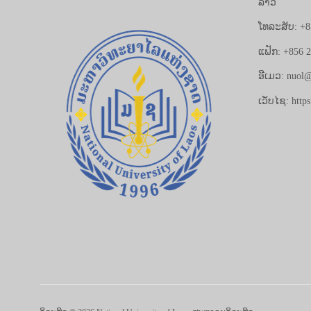
ລາວ
ໂທລະສັບ: +8
ແຟັກ: +856 
ອີເມວ: nuol@
ເວັບໄຊ: https