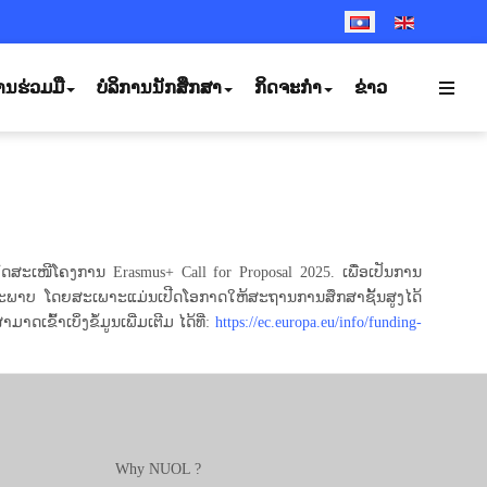
SELECT YOUR LANGUA
ານຮ່ວມມື
ບໍລິການນັກສຶກສາ
ກິດຈະກຳ
ຂ່າວ
ເໜີໂຄງການ Erasmus+ Call for Proposal 2025. ເພື່ອເປັນການ
ະພາບ ໂດຍສະເພາະແມ່ນເປີດໂອກາດໃຫ້ສະຖານການສຶກສາຊັ້ນສູງໄດ້
ົ້າເບິ່ງຂໍ້ມູນເພີ່ມເຕີມ ໄດ້ທີ່:
https://ec.europa.eu/info/funding-
Why NUOL ?