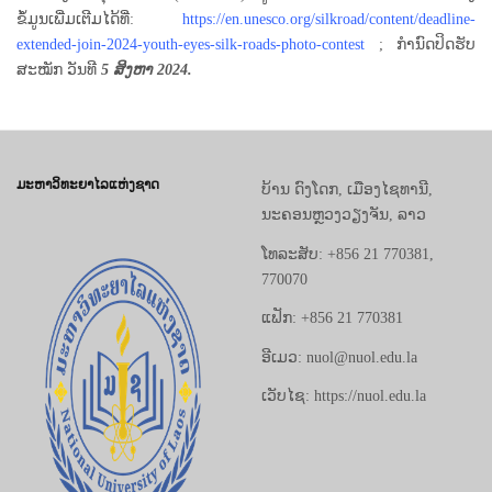
ຂໍ້ມູນເພີ່ມເຕີມໄດ້ທີ່:
https://en.unesco.org/silkroad/content/deadline-
extended-join-2024-youth-eyes-silk-roads-photo-contest
; ກໍານົດປິດຮັບ
ສະໝັກ ວັນທີ
5 ສິງຫາ 2024.
ມະຫາວິທະຍາໄລແຫ່ງຊາດ
ບ້ານ ດົງໂດກ, ເມືອງໄຊທານີ,
ນະຄອນຫຼວງວຽງຈັນ, ລາວ
ໂທລະສັບ: +856 21 770381,
770070
ແຟັກ: +856 21 770381
ອີເມວ: nuol@nuol.edu.la
ເວັບໄຊ: https://nuol.edu.la