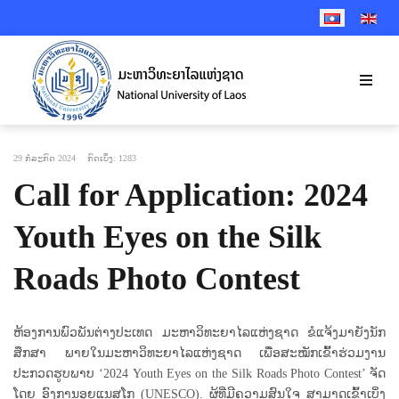
SELECT YOUR 
29 ກໍລະກົດ 2024
ກົດເບິ່ງ: 1283
Call for Application: 2024
Youth Eyes on the Silk
Roads Photo Contest
ຫ້ອງການພົວພັນຕ່າງປະເທດ ມະຫາວິທະຍາໄລແຫ່ງຊາດ ຂໍແຈ້ງມາຍັງນັກ
ສຶກສາ ພາຍໃນມະຫາວິທະຍາໄລແຫ່ງຊາດ ເພື່ອສະໝັກເຂົ້າຮ່ວມງານ
ປະກວດຮູບພາບ ‘2024 Youth Eyes on the Silk Roads Photo Contest’ ຈັດ
ໂດຍ ອົງການອຸຍແນສໂກ (UNESCO). ຜູ້ທີ່ມີຄວາມສົນໃຈ ສາມາດເຂົ້າເບິ່ງ