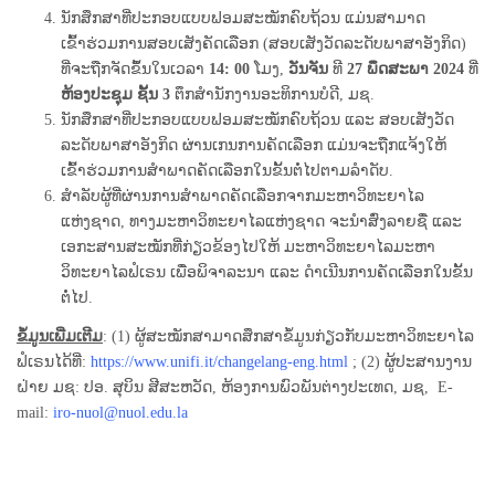
ນັກສຶກສາທີ່ປະກອບແບບຟອມສະໝັກຄົບຖ້ວນ ແມ່ນສາມາດ
ເຂົ້າຮ່ວມການສອບເສັງຄັດເລືອກ (ສອບເສັງວັດລະດັບພາສາອັງກິດ)
ທີ່ຈະຖືກຈັດຂຶ້ນໃນເວລາ
14: 00
ໂມງ,
ວັນຈັນ
ທີ
27
ພຶດສະພາ
20
2
4
ທີ່
ຫ້ອງປະຊຸມ
ຊັ້ນ
3
ຕຶກສໍານັກງານອະທິການບໍດີ, ມຊ.
ນັກສຶກສາທີ່ປະກອບແບບຟອມສະໝັກຄົບຖ້ວນ ແລະ ສອບເສັງວັດ
ລະດັບພາສາອັງກິດ ຜ່ານເກນການຄັດເລືອກ ແມ່ນຈະຖືກແຈ້ງໃຫ້
ເຂົ້າຮ່ວມການສໍາພາດຄັດເລືອກໃນຂັ້ນຕໍ່ໄປຕາມລໍາດັບ.
ສໍາລັບຜູ້ທີ່ຜ່ານການສໍາພາດຄັດເລືອກຈາກມະຫາວິທະຍາໄລ
ແຫ່ງຊາດ, ທາງມະຫາວິທະຍາໄລແຫ່ງຊາດ ຈະນໍາສົ່ງລາຍຊື່ ແລະ
ເອກະສານສະໝັກທີ່ກ່ຽວຂ້ອງໄປໃຫ້ ມະຫາວິທະຍາໄລມະຫາ
ວິທະຍາໄລຟໍເຣນ ເພື່ອພິຈາລະນາ ແລະ ດໍາເນີນການຄັດເລືອກໃນຂັ້ນ
ຕໍ່ໄປ.
ຂໍ້ມູນເພີ່ມເຕີມ
: (1) ຜູ້ສະໝັກສາມາດສຶກສາຂໍ້ມູນກ່ຽວກັບມະຫາວິທະຍາໄລ
ຟໍເຣນໄດ້ທີ່:
https://www.unifi.it/changelang-eng.html
; (2) ຜູ້ປະສານງານ
ຝ່າຍ ມຊ: ປອ. ສຸບິນ ສີສະຫວັດ, ຫ້ອງການພົວພັນຕ່າງປະເທດ, ມຊ, E-
mail:
iro-nuol@nuol.edu.la