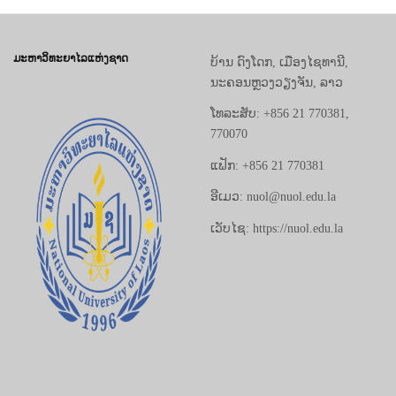
ມະຫາວິທະຍາໄລແຫ່ງຊາດ
ບ້ານ ດົງໂດກ, ເມືອງໄຊທານີ,
ນະຄອນຫຼວງວຽງຈັນ, ລາວ
ໂທລະສັບ: +856 21 770381,
770070
ແຟັກ: +856 21 770381
ອີເມວ: nuol@nuol.edu.la
ເວັບໄຊ: https://nuol.edu.la