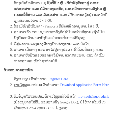
ຕ້ອງເປັນນັກສຶກສາ ມຊ
ຊັ້ນປີທີ 2 ຫຼື 3 ທີ່ກໍາລັງສຶກສາຢູ່
ຄະນະ
ເສດຖະສາດ ແລະ ບໍລິຫານທຸລະກິດ, ຄະນະວິທະຍາສາດສັງຄົມ ຫຼື
ຄະນະນິຕິສາດ ແລະ ລັດຖະສາດ
ແລະ ມີຜົນການຮຽນຢູ່ໃນລະດັບດີ
ເກຼດສະເລ່ຍບໍ່ຕ່ຳກວ່າ 3.00;
ຕ້ອງມີໜັງສືເດີນທາງ (Passport) ທີ່ບໍ່ທັນໝົດອາຍຸພາຍໃນ 1 ປີ;
ສາມາດເວົ້າ ແລະ ຂຽນພາສາອັງກິດໄດ້ໃນລະດັບດີຫຼາຍ (ຖ້າມີໃບ
ຢັ້ງຢືນລະດັບພາສາອັງກິດແມ່ນຈະເປັນການດີທີ່ສຸດ);
ມີສຸຂະພາບແຂງແຮງດີທາງດ້ານຮ່າງກາຍ ແລະ ຈິດໃຈ;
ສາມາດເດີນທາງ ແລະ ອາໄສຢູ່ຕ່າງປະເທດໄດ້ດ້ວຍຕົນເອງ; ແລະ
ສາມາດຮັບຜິດຊອບອອກຄ່າໃຊ້ຈ່າຍກວດສຸຂະພາບ ແລະ ດໍາເນີນ
ເອກະສານສະໝັກວີຊາກ່ອນໄດ້.
ຂັ້ນຕອນການສະໝັກ
:
ລົງທະບຽນເຂົ້າສໍາພາດ:
Register Here
ດາວໂຫຼດ
ແບບຟອມເຂົ້າສຳພາດ:
Download Application Form Here
ຕື່ມຂໍ້ມູນໃສ່ແບບຟອມທີ່ດາວໂຫຼດແລ້ວສົ່ງເຖິງ:
iro-nuol@nuol.edu.la
(
ບໍ່ອະນຸຍາດໃຫ້ຕື່ມຟອມຜ່ານລິ້ງ
Google Doc
), ບໍ່ໃຫ້ກາຍວັນທີ
26
ພຶດສະພາ
2024
ເວລາ
11:59
ໂມງແລງ.