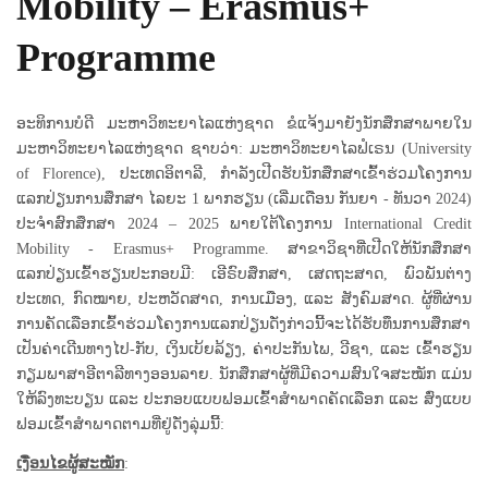
Mobility – Erasmus+
Programme
ອະທິການບໍດີ ມະຫາວິທະຍາໄລແຫ່ງຊາດ ຂໍແຈ້ງມາຍັງນັກສຶກສາພາຍໃນ
ມະຫາວິທະຍາໄລແຫ່ງຊາດ ຊາບວ່າ: ມະຫາວິທະຍາໄລຟໍເຣນ (University
of Florence), ປະເທດອິຕາລີ, ກໍາລັງເປີດຮັບນັກສຶກສາເຂົ້າຮ່ວມໂຄງການ
ແລກປ່ຽນການສຶກສາ ໄລຍະ 1 ພາກຮຽນ (ເລີ່ມເດືອນ ກັນຍາ - ທັນວາ 2024)
ປະຈໍາສົກສຶກສາ 2024 – 2025 ພາຍໃຕ້ໂຄງການ International Credit
Mobility - Erasmus+ Programme. ສາຂາວິຊາທີ່ເປີດໃຫ້ນັກສຶກສາ
ແລກປ່ຽນເຂົ້າຮຽນປະກອບມີ: ເອີຣົບສຶກສາ, ເສດຖະສາດ, ພົວພັນຕ່າງ
ປະເທດ, ກົດໝາຍ, ປະຫວັດສາດ, ການເມືອງ, ແລະ ສັງຄົມສາດ. ຜູ້ທີ່ຜ່ານ
ການຄັດເລືອກເຂົ້າຮ່ວມໂຄງການແລກປ່ຽນດັ່ງກ່າວນີ້ຈະໄດ້ຮັບທຶນການສຶກສາ
ເປັນຄ່າເດີນທາງໄປ-ກັບ, ເງິນເບ້ຍລ້ຽງ, ຄ່າປະກັນໄພ, ວີຊາ, ແລະ ເຂົ້າຮຽນ
ກຽມພາສາອີຕາລີທາງອອນລາຍ. ນັກສຶກສາຜູ້ທີ່ມີຄວາມສົນໃຈສະໝັກ ແມ່ນ
ໃຫ້ລົງທະບຽນ ແລະ ປະກອບແບບຟອມເຂົ້າສໍາພາດຄັດເລືອກ ແລະ ສົ່ງແບບ
ຟອມເຂົ້າສໍາພາດຕາມທີ່ຢູ່ດັ່ງລຸ່ມນີ້:
ເງື່ອນໄຂຜູ້ສະໝັກ
: