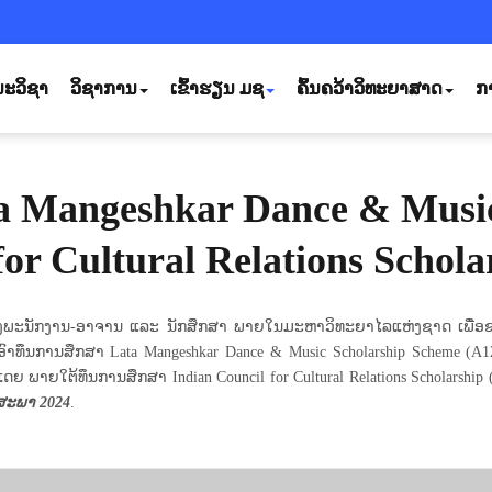
ະວິຊາ
ວິຊາການ
ເຂົ້າຮຽນ ມຊ
ຄົ້ນຄວ້າວິທະຍາສາດ
ກ
ata Mangeshkar Dance & Musi
for Cultural Relations Schola
ະນັກງານ-ອາຈານ ແລະ ນັກສຶກສາ ພາຍໃນມະຫາວິທະຍາໄລແຫ່ງຊາດ ເພື່ອຊາບວ່າ
າທຶນການສຶກສາ Lata Mangeshkar Dance & Music Scholarship Scheme (A1209
 ພາຍໃຕ້ທຶນການສຶກສາ Indian Council for Cultural Relations Scholarship (A
ສະພາ
202
4
.