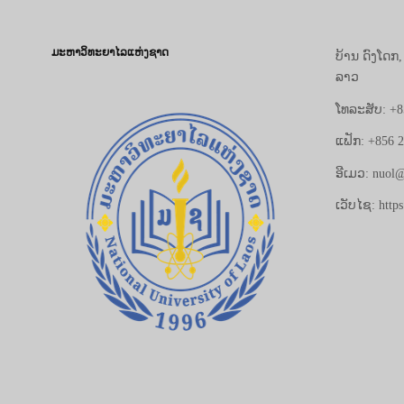
ມະຫາວິທະຍາໄລແຫ່ງຊາດ
ບ້ານ ດົງໂດກ
ລາວ
ໂທລະສັບ: +8
ແຟັກ: +856 
ອີເມວ: nuol@
ເວັບໄຊ: https