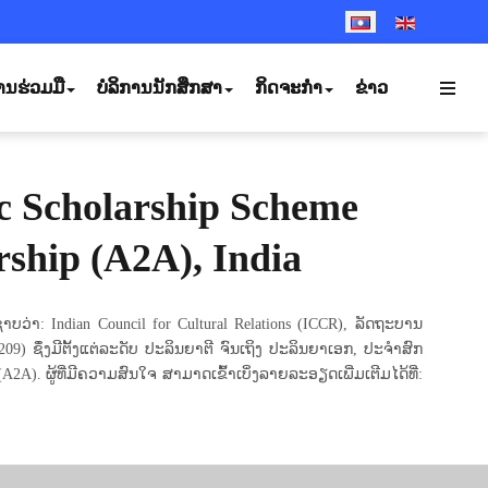
SELECT YOUR LANGUA
ານຮ່ວມມື
ບໍລິການນັກສຶກສາ
ກິດຈະກຳ
ຂ່າວ
c Scholarship Scheme
rship (A2A), India
: Indian Council for Cultural Relations (ICCR), ລັດຖະບານ
) ຊຶ່ງມີຕັ້ງແຕ່ລະດັບ ປະລິນຍາຕີ ຈົນເຖິງ ປະລິນຍາເອກ, ປະຈໍາສົກ
2A). ຜູ້ທີ່ມີຄວາມສົນໃຈ ສາມາດເຂົ້າເບິ່ງລາຍລະອຽດເພີ່ມເຕີມໄດ້ທີ່: