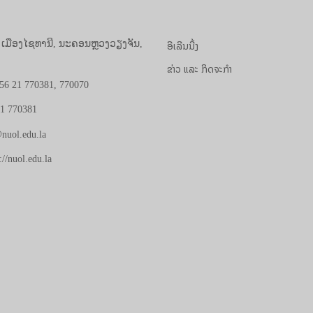
ອີເລີນນີ້ງ
, ເມືອງໄຊທານີ, ນະຄອນຫຼວງວຽງຈັນ,
ຂ່າວ ແລະ ກິດຈະກຳ
56 21 770381, 770070
21 770381
nuol.edu.la
://nuol.edu.la