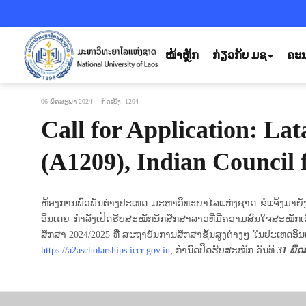
ໜ້າຫຼັກ
ກ່ຽວກັບ ມຊ
ຄະນ
06 ພຶດສະພາ 2024
ກົດເບິ່ງ: 1204
Call for Application: L
(A1209), Indian Council 
ຫ້ອງການພົວພັນຕ່າງປະເທດ ມະຫາວິທະຍາໄລແຫ່ງຊາດ ຂໍແຈ້ງມາຍັງພ
ອິນເດຍ ກໍາລັງເປີດຮັບສະໝັກນັກສຶກສາລາວທີ່ມີຄວາມສົນໃຈສະໝັກເອົ
ສຶກສາ 2024/2025 ທີ່ ສະຖາບັນການສຶກສາຊັ້ນສູງຕ່າງໆ ໃນປະເທດອິນເດຍ
https://a2ascholarships.iccr.gov.in
; ກໍານົດປິດຮັບສະໝັກ ວັນທີ
31
ພຶດ