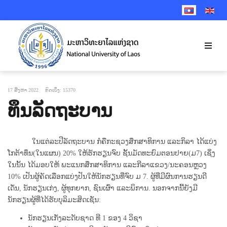
SELECT YOUR 
17 ສິງຫາ 2022
ກົດເບິ່ງ: 15370
ທຶນລັດຖະບານ
ໃນແຕ່ລະປີລັດຖະບານ ກໍຄືກະຊວງສຶກສາທິການ ແລະກິລາ ໄດ້ແບ່ງ
ໂກຕ້າທຶນ(ໃນແຜນ) 20% ໃຫ້ຮັກຮຽນຈົບ ຊັ້ນມັດທະຍົມຕອນປາຍ(ມ7) ເຊິ່ງ
ໃນນັ້ນ ໄດ້ມອບໃຫ້ ພະແນກສຶກສາທິການ ແລະກີລາແຂວງ/ນະຄອນຫຼວງ
10% ເປັນຜູ້ຄັດເລືອກແບ່ງປັນໃຫ້ນັກຮຽນທີ່ຈົບ ມ 7. ຜູ້ທີ່ມີຜົນການຮຽນດີ
ເດັ່ນ, ນັກຮຽນເກ່ງ, ຜູ້ທຸກຍາກ, ຊົນເຜົ່າ ແລະພິການ. ນອກຈາກນີ້ຍັງມີ
ນັກຮຽນຜູ້ທີ່ໄດ້ຮັບບຸລິມະສິດເຊັ່ນ:
ນັກຮຽນເກັ່ງລະດັບຊາດ ທີ 1 ຂອງ 4 ວິຊາ