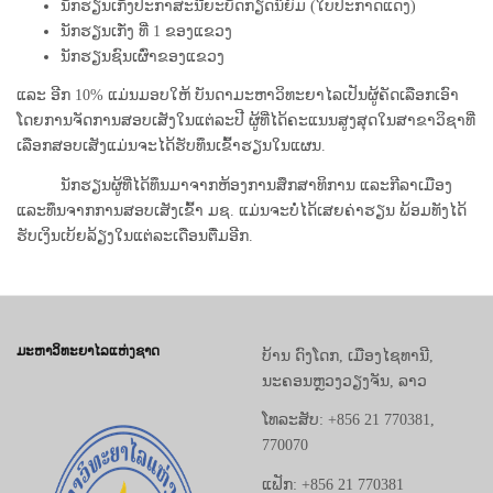
ນັກຮຽນເກັ່ງປະກາສະນີຍະບັດກຽດນິຍົມ (ໃບປະກາດແດງ)
ນັກຮຽນເກັ່ງ ທີ່ 1 ຂອງແຂວງ
ນັກຮຽນຊົນເຜົ່າຂອງແຂວງ
ແລະ ອີກ 10% ແມ່ນມອບໃຫ້ ບັນດາມະຫາວິທະຍາໄລເປັນຜູ້ຄັດເລືອກເອົາ
ໂດຍການຈັດການສອບເສັງໃນແຕ່ລະປີ ຜູ້ທີ່ໄດ້ຄະແນນສູງສຸດໃນສາຂາວິຊາທີ່
ເລືອກສອບເສັງແມ່ນຈະໄດ້ຮັບທຶນເຂົ້າຮຽນໃນແຜນ.
ນັກຮຽນຜູ້ທີ່ໄດ້ທຶນມາຈາກຫ້ອງການສຶກສາທິການ ແລະກີລາເມືອງ
ແລະທຶນຈາກການສອບເສັງເຂົ້າ ມຊ. ແມ່ນຈະບໍ່ໄດ້ເສຍຄ່າຮຽນ ພ້ອມທັງໄດ້
ຮັບເງິນເບ້ຍລ້ຽງໃນແຕ່ລະເດືອນຕື່ມອີກ.
ມະຫາວິທະຍາໄລແຫ່ງຊາດ
ບ້ານ ດົງໂດກ, ເມືອງໄຊທານີ,
ນະຄອນຫຼວງວຽງຈັນ, ລາວ
ໂທລະສັບ: +856 21 770381,
770070
ແຟັກ: +856 21 770381