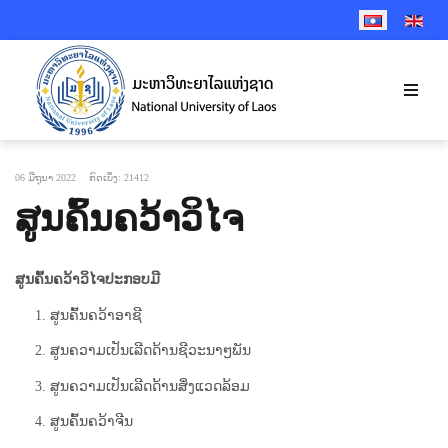
SELECT YOUR 
06 ມີຖຸນາ 2022
ກົດເບິ່ງ: 21412
ສູນຄົ້ນຄວ້າວິໄຈ
ສູນຄົ້ນຄວ້າວິໄຈປະກອບມີ
1. ສູນຄົ້ນຄວ້າອາຊີ
2. ສູນຄວາມເປັນເລີດດ້ານຊີວະນາໆພັນ
3. ສູນຄວາມເປັນເລີດດ້ານສິ່ງແວດລ້ອມ
4. ສູນຄົ້ນຄວ້າຈີນ