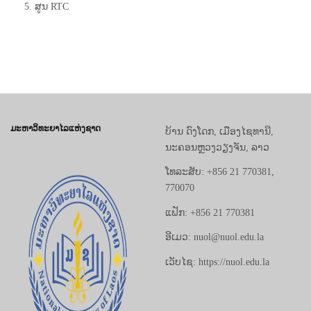
5. ສູນ RTC
ມະຫາວິທະຍາໄລແຫ່ງຊາດ
ບ້ານ ດົງໂດກ, ເມືອງໄຊທານີ,
ນະຄອນຫຼວງວຽງຈັນ, ລາວ
ໂທລະສັບ: +856 21 770381,
770070
ແຟັກ: +856 21 770381
ອີເມວ: nuol@nuol.edu.la
ເວັບໄຊ: https://nuol.edu.la