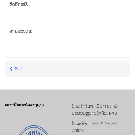
ບົດຄັດຫຍໍ້:
.
ລາຍລະອຽດ:
.
Back
ມະຫາວິທະຍາໄລແຫ່ງຊາດ
ບ້ານ ດົງໂດກ, ເມືອງໄຊທານີ,
ນະຄອນຫຼວງວຽງຈັນ, ລາວ
ໂທລະສັບ: +856 21 770381,
770070