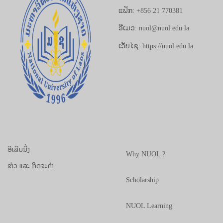
ແຟັກ: +856 21 770381
ອີເມວ: nuol@nuol.edu.la
ເວັບໄຊ: https://nuol.edu.la
ອີເລີນນີ້ງ
Why NUOL ?
ຂ່າວ ແລະ ກິດຈະກຳ
Scholarship
NUOL Learning