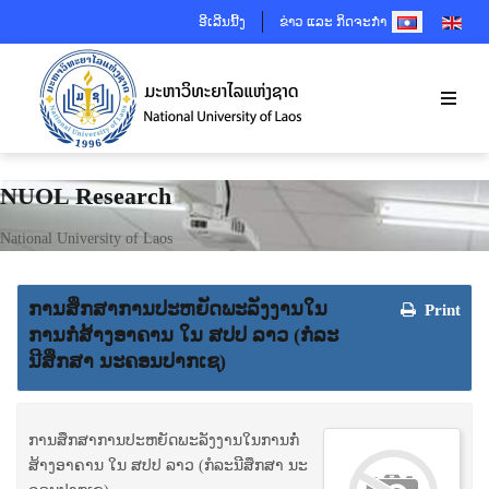
SELECT YOUR 
ອີເລີນນີ້ງ
ຂ່າວ ແລະ ກິດຈະກຳ
NUOL Research
National University of Laos
​ການ​ສຶກ​ສາ​ການ​ປະ​ຫຍັດ​ພະ​ລັງ​ງ​ານ​ໃນ​
Print
ການ​ກໍ່​ສ້າງ​ອາ​ຄານ ໃນ ສ​ປ​ປ ລາວ (ກໍ​ລະ​
ນີ​ສຶກ​ສາ ນະ​ຄອນ​ປາ​ກ​ເຊ)
​ການ​ສຶກ​ສາ​ການ​ປະ​ຫຍັດ​ພະ​ລັງ​ງ​ານ​ໃນ​ການ​ກໍ່​
ສ້າງ​ອາ​ຄານ ໃນ ສ​ປ​ປ ລາວ (ກໍ​ລະ​ນີ​ສຶກ​ສາ ນະ​