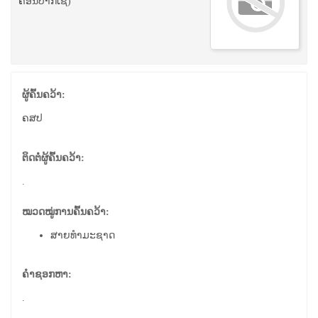
ຄອນ​ປາ​ກ​ເຊ)
ຜູ້ຄົ້ນຄວ້າ:
ຄ​ສ​ປ
ຕິດຕໍ່ຜູ້ຄົ້ນຄວ້າ:
.
ໝວດໝູ່ການຄົ້ນຄວ້າ:
ສາຍທຳມະຊາດ
ຄຳຊອກຫາ:
.