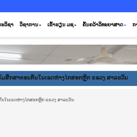
ະວິຊາ
ວິຊາການ
ເຂົ້າຮຽນ ມຊ
ຄົ້ນຄວ້າວິທະຍາສາດ
ກ
ຍົມ​​ສຶກ​ສາ​ຕອນ​ຕົ້ນໃນ​ເຂດ​ຫ່າງ​ໄກ​ສອກຫຼີກ ແຂວງ ສາ​ລະ​ວັນ
​ຕົ້ນໃນ​ເຂດ​ຫ່າງ​ໄກ​ສອກຫຼີກ ແຂວງ ສາ​ລະ​ວັນ