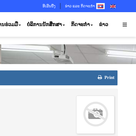
SELECT YOUR LANGUA
ອີເລີນນີ້ງ
ຂ່າວ ແລະ ກິດຈະກຳ
ານຮ່ວມມື
ບໍລິການນັກສຶກສາ
ກິດຈະກຳ
ຂ່າວ
Print