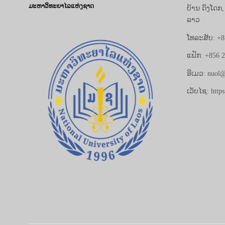
ມະຫາວິທະຍາໄລແຫ່ງຊາດ
ບ້ານ ດົງໂດກ
ລາວ
ໂທລະສັບ: +8
ແຟັກ: +856 
ອີເມວ: nuol@
ເວັບໄຊ: https