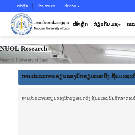
ໝ້າຫຼັກ
ວິທະຍາເຂດ
ຕິດຕາມ
ໜ້າຫຼັກ
ກ່ຽວກັບ ມຊ
ຄະນ
NUOL Research
National University of Laos
​ການ​ປະ​ລະ​ການ​ຮຽນ​ຂອງ​ນັກ​ຮຽນ​ເພດ​ຍິງ ຊັ້ນ​ມະ​ທະ​
​ການ​ປະ​ລະ​ການ​ຮຽນ​ຂອງ​ນັກ​ຮຽນ​ເພດ​ຍິງ ຊັ້ນ​ມະ​ທະ​ຍົມ​​ສຶກ​ສາ​ຕອນ