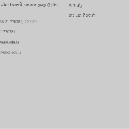
ອີເລີນນີ້ງ
, ເມືອງໄຊທານີ, ນະຄອນຫຼວງວຽງຈັນ,
ຂ່າວ ແລະ ກິດຈະກຳ
56 21 770381, 770070
21 770381
nuol.edu.la
://nuol.edu.la