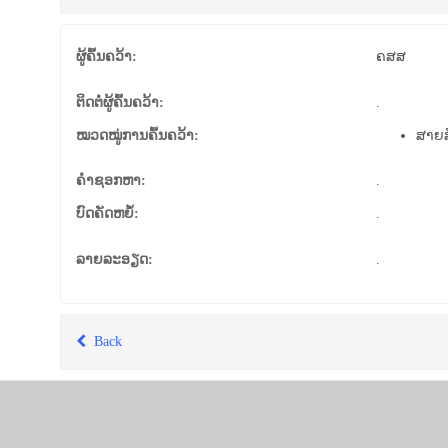
ຜູ້ຄົ້ນຄວ້າ:
ຄສສ
ຕິດຕໍ່ຜູ້ຄົ້ນຄວ້າ:
.
ໝວດໝູ່ການຄົ້ນຄວ້າ:
ສາຍສ
ຄຳຊອກຫາ:
.
ບົດຄັດຫຍໍ້:
.
ລາຍລະອຽດ:
.
Back