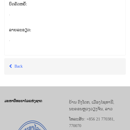
ບົດຄັດຫຍໍ້:
.
ລາຍລະອຽດ:
.
Back
ມະຫາວິທະຍາໄລແຫ່ງຊາດ
ບ້ານ ດົງໂດກ, ເມືອງໄຊທານີ,
ນະຄອນຫຼວງວຽງຈັນ, ລາວ
ໂທລະສັບ: +856 21 770381,
770070