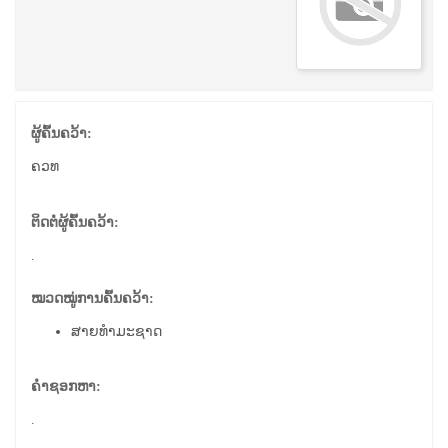
ຜູ້ຄົ້ນຄວ້າ:
ຄວທ
ຕິດຕໍ່ຜູ້ຄົ້ນຄວ້າ:
.
ໝວດໝູ່ການຄົ້ນຄວ້າ:
ສາຍທຳມະຊາດ
ຄຳຊອກຫາ:
.