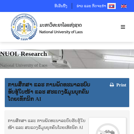
SELECT YOUR 
ອີເລີນນີ້ງ
ຂ່າວ ແລະ ກິດຈະກຳ
NUOL Research
National University of Laos
ການ​ສຶກ​ສາ ແລະ ການ​ພັດ​ທະ​ນາ​ລະ​ບົບ​
Print
ຮັບ​ຮູ້​ໃບ​ໜ້າ ແລະ ສະແດງ​ຂໍ້​ມູນ​ບຸກ​ຄົນ​
ໂດຍ​ເທັກ​ນິກ AI
ການ​ສຶກ​ສາ ແລະ ການ​ພັດ​ທະ​ນາ​ລະ​ບົບ​ຮັບ​ຮູ້​ໃບ​
ໜ້າ ແລະ ສະແດງ​ຂໍ້​ມູນ​ບຸກ​ຄົນ​ໂດຍ​ເທັກ​ນິກ AI