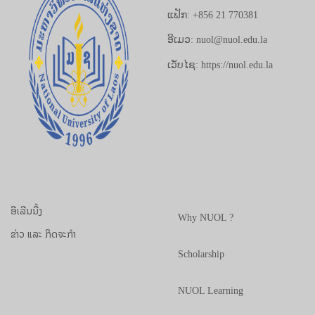
ແຟັກ: +856 21 770381
ອີເມວ: nuol@nuol.edu.la
ເວັບໄຊ: https://nuol.edu.la
ອີເລີນນີ້ງ
Why NUOL ?
ຂ່າວ ແລະ ກິດຈະກຳ
Scholarship
NUOL Learning