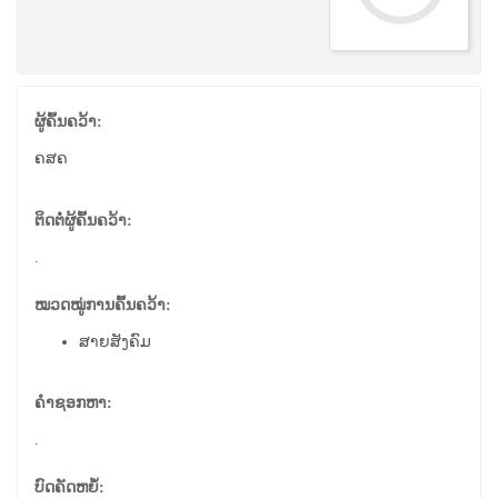
ຜູ້ຄົ້ນຄວ້າ:
ຄສຄ
ຕິດຕໍ່ຜູ້ຄົ້ນຄວ້າ:
.
ໝວດໝູ່ການຄົ້ນຄວ້າ:
ສາຍສັງຄົມ
ຄຳຊອກຫາ:
.
ບົດຄັດຫຍໍ້: