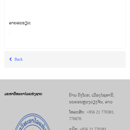
.
ລາຍລະອຽດ:
.
Back
ມະຫາວິທະຍາໄລແຫ່ງຊາດ
ບ້ານ ດົງໂດກ, ເມືອງໄຊທານີ,
ນະຄອນຫຼວງວຽງຈັນ, ລາວ
ໂທລະສັບ: +856 21 770381,
770070
ແຟັກ: +856 21 770381