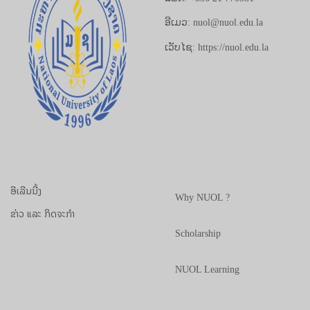
ອີເມວ: nuol@nuol.edu.la
ເວັບໄຊ: https://nuol.edu.la
ອີເລີນນີ້ງ
Why NUOL ?
ຂ່າວ ແລະ ກິດຈະກຳ
Scholarship
NUOL Learning