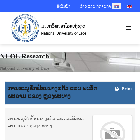
SELECT YOUR 
ອີເລີນນີ້ງ
ຂ່າວ ແລະ ກິດຈະກຳ
NUOL Research
National University of Laos
ການ​ອະ​ນຸ​ຮັກ​ຟ້ອນ​ນາງ​ແກ້ວ ແລະ ພະ​ລັກ​
Print
ພະ​ລາມ ແຂວງ ຫຼວງ​ພະ​ບາງ
ການ​ອະ​ນຸ​ຮັກ​ຟ້ອນ​ນາງ​ແກ້ວ ແລະ ພະ​ລັກ​ພະ​
ລາມ ແຂວງ ຫຼວງ​ພະ​ບາງ