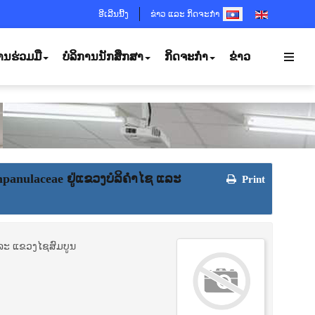
SELECT YOUR LANGUA
ອີເລີນນີ້ງ
ຂ່າວ ແລະ ກິດຈະກຳ
ານຮ່ວມມື
ບໍລິການນັກສຶກສາ
ກິດຈະກຳ
ຂ່າວ
mpanulaceae ຢູ່​ແຂວງ​ບໍ​ລິ​ຄຳ​ໄຊ ແລະ
Print
ຊ ແລະ ແຂວງ​ໄຊສົມບູນ