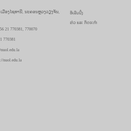
ອີເລີນນີ້ງ
, ເມືອງໄຊທານີ, ນະຄອນຫຼວງວຽງຈັນ,
ຂ່າວ ແລະ ກິດຈະກຳ
56 21 770381, 770070
21 770381
nuol.edu.la
://nuol.edu.la