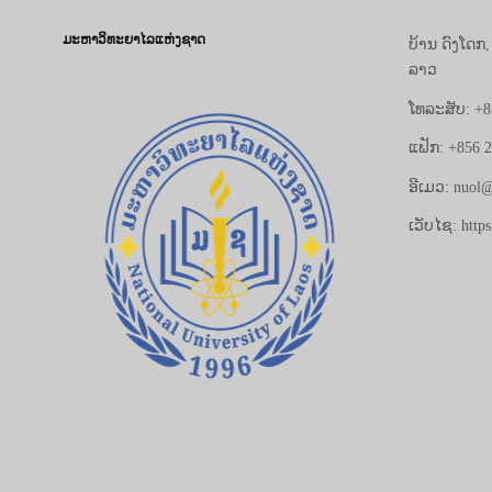
ມະຫາວິທະຍາໄລແຫ່ງຊາດ
ບ້ານ ດົງໂດກ
ລາວ
ໂທລະສັບ: +8
ແຟັກ: +856 
ອີເມວ: nuol@
ເວັບໄຊ: https