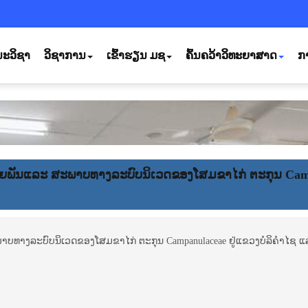
ະວິຊາ
ວິຊາການ
ເຂົ້າຮຽນ ມຊ
ຄົ້ນຄວ້າວິທະຍາສາດ
ກ
່າຍ​ພັນແລະ ສະ​ພາບ​ທາງ​ລະ​ບົບ​ນິ​ເວດ​ຂອງ​ໂສມ​​ຂາ​ໄກ່ ຕະ​ກຸນ Ca
ພາບ​ທາງ​ລະ​ບົບ​ນິ​ເວດ​ຂອງ​ໂສມ​​ຂາ​ໄກ່ ຕະ​ກຸນ Campanulaceae ຢູ່​ແຂວງ​ບໍ​ລິ​ຄຳ​ໄ