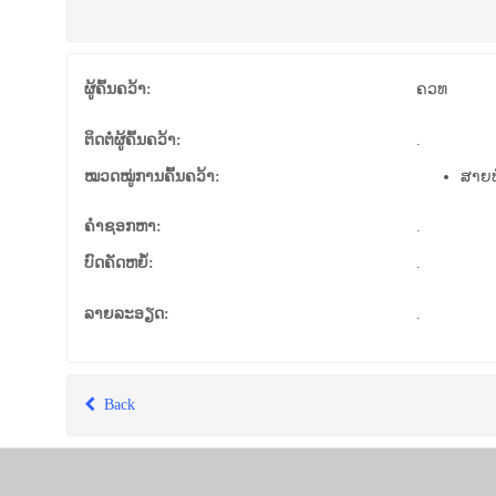
ຜູ້ຄົ້ນຄວ້າ:
ຄ​ວ​ທ
ຕິດຕໍ່ຜູ້ຄົ້ນຄວ້າ:
.
ໝວດໝູ່ການຄົ້ນຄວ້າ:
ສາຍ
ຄຳຊອກຫາ:
.
ບົດຄັດຫຍໍ້:
.
ລາຍລະອຽດ:
.
Back