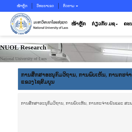
ໝ້າຫຼັກ
ວິທະຍາເຂດ
ຕິດຕາມ
ໜ້າຫຼັກ
ກ່ຽວກັບ ມຊ
ຄະນ
NUOL Research
National University of Laos
ການ​ສຶກ​ສາ​ອະ​ນຸ​ກົມ​ວິ​ຖານ, ການ​ພົບ​ເຫັນ, ການ​ກະ​ຈ
ແຂວງ​ໄຊສົມບູນ
ການ​ສຶກ​ສາ​ອະ​ນຸ​ກົມ​ວິ​ຖານ, ການ​ພົບ​ເຫັນ, ການ​ກະ​ຈ່າຍ​ພັນແລະ ສະ​