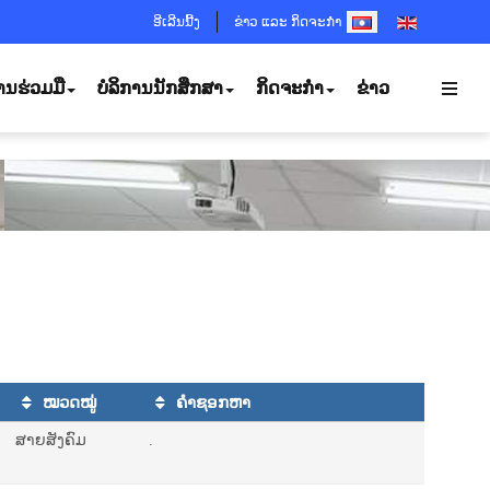
SELECT YOUR LANGUA
ອີເລີນນີ້ງ
ຂ່າວ ແລະ ກິດຈະກຳ
ານຮ່ວມມື
ບໍລິການນັກສຶກສາ
ກິດຈະກຳ
ຂ່າວ
ໝວດໝູ່
ຄຳຊອກຫາ
ສາຍສັງຄົມ
.