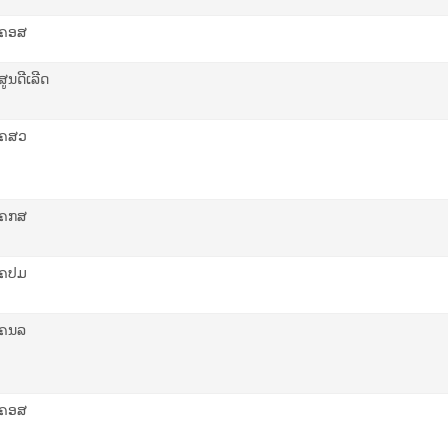
ຄອສ
ສູນດີເລີດ
ຄສວ
ຄກສ
ຄປມ
ຄນລ
ຄອສ