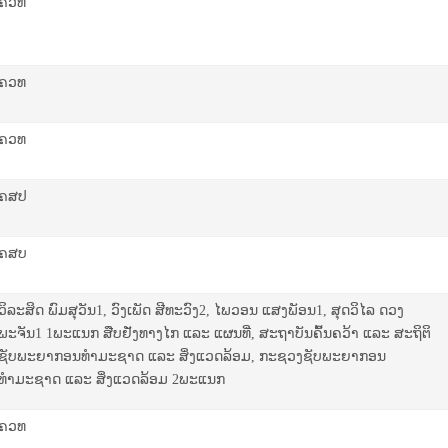
ຄວທ
ຄວທ
ຄວທ
ຄ​ສ​ປ
ຄສບ
ວິລະສິດ ພົມສຸວັນ1, ວົງເພັດ ສີທະວົງ2, ໄພວອນ ແສງພັອນ1, ສຸດວິໄລ ດວງ
ພະຈັນ1 1ພະແນກ ສືບຢັ່ງທາງໄກ ແລະ ແຜນທີ່, ສະຖາບັນຄົ້ນຄວ້າ ແລະ ສະຖິຕິ
ຊັບພະຍາກອນທຳມະຊາດ ແລະ ສິ່ງແວດລ້ອມ, ກະຊວງຊັບພະຍາກອນ
ທຳມະຊາດ ແລະ ສິ່ງແວດລ້ອມ 2ພະແນກ
ຄ​ວ​ທ