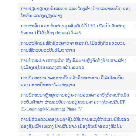
ການ​ປຽບ​ທຽບ​ຄຸນ​ລັກ​ສະ​ນະ ແລະ ໂຄງ​ສ້າງ​​ດ້ານ​ເລ​ຂາ​ຄະ​ນິດ ຂອງ​
ໄຫ​ຫີນ ແຂວງ​ຊຽງ​ຂວາງ
ການ​ຜະ​ລິດ ແລະ ທົດ​ສອບ​ຄຸ​ນ​ສົມ​ບັດ​ໄມ້ LVL ເພື່ອ​ເປັນວັດ​ສະ​ດຸ​
ທົດ​ແທນ​ໄມ້​ໂຄ້ງ​ສ້າງ ປະ​ເພດ​ໄມ້ 4x8
ການ​ຜະ​​​ລິດ​​ປູ໋​ຍ​ໝັກຊີ​ວະ​ພາບ​ຈາກ​ເສດ​ໃບ​ໄມ້​ແຫ້ງ​ດ້ວຍ​ຂະ​ບວນ​
ການ​ໝັກ​ແບບ​ລະ​ບົບ​ເຕີມ​ອາ​ກາດ
ການ​ພັດທະນາ ​ເສດຖະກິດ​-ສັງ ຄົມ​ພາຍຫຼັງຈັດຕັ້ງບ້ານສາມສ້າງ
ຢູ່ເມືອງເຊໂປນ ແຂວງສະຫວັນນະເຂດ
ການພັດທະນາວາລະສານຄົ້ນຄວ້າວິທະຍາສາດ ອີເລັກໂທຣນິກ
ຂອງມະຫາວິທະຍາໄລແຫ່ງຊາດ
ການ​ພັດ​ທະ​ນາ​ຫຼັກ​ສູດ​ການ​ຮຽນ-ການ​ສອນ​ພາ​ສາ​ອັງ​ກິດ​ລະດັບ​ມັດ​
ທະ​ຍົ​ມ​ສຶກ​ສາ ຜ່ານ​ລະ​ບົບ​ການ​ຮຽນ​ອອນ​ລາຍ​ທາງໂທ​ລະ​ສັບ​ມື​ຖື
(E-Learning/M-Learning) Phase IV
ການ​ມີ​ສ່ວນ​ຮ່ວມ​ຂອງ​ປະ​ຊາ​ຊົນ​ຕໍ່​ກັບ​ການ​ອະ​ນຸ​ຮັກ​ປະ​ເພ​ນີກິນ​ເສດ
ຂອງ​ຊົນ​ເຜົ່າ​ໄຕ​ແດງ ບ້ານ​ສົບ​ຮາວ ເມືອງ​ສົບ​ເບົາແຂວງ​ຫົວ​ພັນ