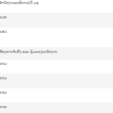
ສຳນັກງານອະທິດານບໍດີ ມຊ
ຄວທ
ຄສວ
ຫ້ອງການ
ຈັດຕັ້ງ ແລະ ຄຸ້ມຄອງພະນັກງານ
ຄປມ
ຄປມ
ຄ​ຊນ
ຄນລ