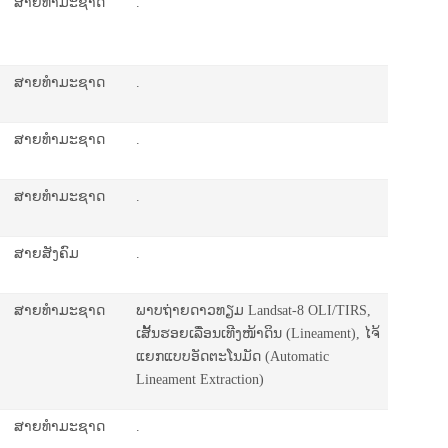
ສາຍທຳມະຊາດ
.
ສາຍທຳມະຊາດ
.
ສາຍທຳມະຊາດ
.
ສາຍທຳມະຊາດ
.
ສາຍສັງຄົມ
.
ສາຍທຳມະຊາດ
ພາບຖ່າຍດາວທຽມ Landsat-8 OLI/TIRS,
ເສັ້້ນຮອຍເລື່ອນເທີງໜ້າດິນ (Lineament), ໄຈ້
ແຍກແບບອັດຕະໂນມັດ (Automatic
Lineament Extraction)
ສາຍທຳມະຊາດ
.