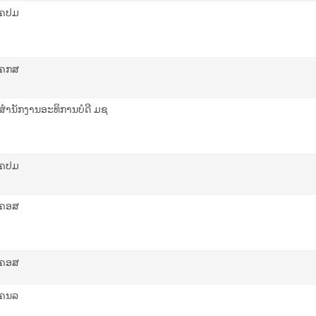
ຄປມ
ຄກສ
ສຳນັກງານອະທິການບໍດີ ມຊ
ຄປມ
ຄອສ
ຄອສ
ຄນລ