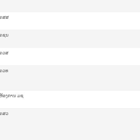
ຄສສ
ຄຊນ
ຄວສ
ຄວທ
ຫ້ອງການ ມຊ
ຄສວ