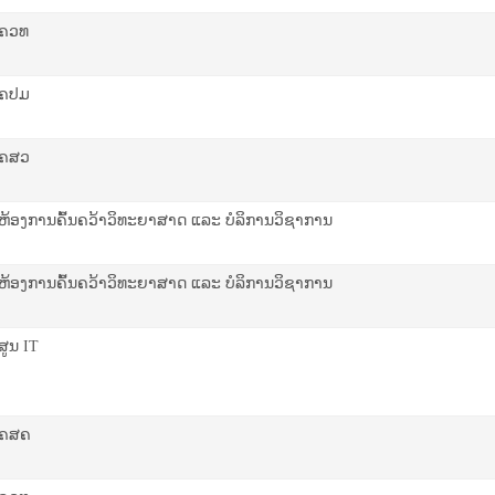
ຄວທ
ຄປມ
ຄ​​ສວ
ຫ້ອງການຄົ້ນຄວ້າວິທະຍາສາດ ແລະ ບໍລິການວິຊາການ
ຫ້ອງການຄົ້ນຄວ້າວິທະຍາສາດ ແລະ ບໍລິການວິຊາການ
ສູນ
IT
ຄສຄ