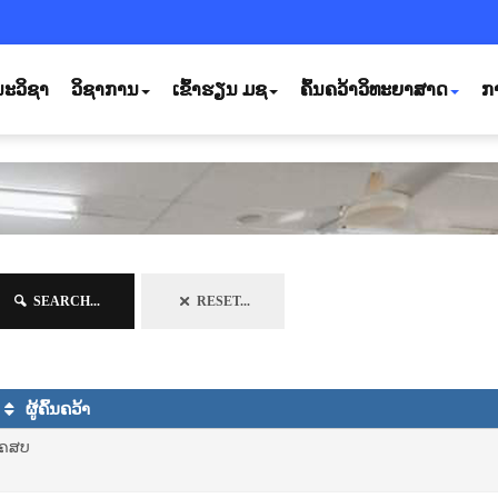
ະວິຊາ
ວິຊາການ
ເຂົ້າຮຽນ ມຊ
ຄົ້ນຄວ້າວິທະຍາສາດ
ກ
SEARCH...
RESET...
ຜູ້ຄົ້ນຄວ້າ
ຄສບ