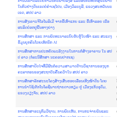
​ການ​​ວິ​ເຄາະ​ລະ​ດັບ​ກຳ​ມັນ​ຕະ​ພາບ​ລັງ​ສີ ແ​ລະ​ຜົນ​ກະ​ທົບ​ຕໍ່​​ສຸ​ຂະ​ພາບ​
ໃນ​ຕົວ​ຢ່າງ​ດິນເຂດ​ບໍ​ຄຳ​ເຊ​ໂປນ, ເມືອງວິ​ລະ​ບູ​ລີ, ແຂວງ​ສະ​ຫວັນ​ນະ​
ເຂດ, ສ​ປ​ປ ​ລາວ
​​ການ​ສັງ​ເຄາະ​ຈິ​ໂອ​ໂພ​ລິ​ເມີ ຈາກ​ຂີ້​ເ​ທົ່າ​ແກບ ແລະ ຂີ້​ເທົ່າ​ລອຍ ເພື່ອ​
ຜະ​ລິດ​ບ໋ອກ​ປູ​ພື້ນ​ທາງ​​ຍ່າງ
ການ​ສຶກ​ສາ ແລະ ການ​ພັດ​ທະ​ນາ​ລະ​ບົບ​ຮັບ​ຮູ້​ໃບ​ໜ້າ ແລະ ສະແດງ​
ຂໍ້​ມູນ​ບຸກ​ຄົນ​ໂດຍ​ເທັກ​ນິກ AI
​ການ​ສຶກ​ສາ​ການ​ປະ​ຫຍັດ​ພະ​ລັງ​ງ​ານ​ໃນ​ການ​ກໍ່​ສ້າງ​ອາ​ຄານ ໃນ ສ​ປ​
ປ ລາວ (ກໍ​ລະ​ນີ​ສຶກ​ສາ ນະ​ຄອນ​ປາ​ກ​ເຊ)
ການ​ສຶກ​ສາ​ປັດ​ໄຈ​ທີ່​ມີ​ຜົນ​ຕໍ່​ຄວາມ​ສາ​ມາດ​ດ້ານ​ວິ​ຊາ​ການ​ຂອງບຸກ​
ຄະ​ລາ​ກອນ​ຂອງ​ສະ​ຖາ​ບັນ​ຄົ້ນ​ຄວ້າ​ໃນ ສ​ປ​ປ ລາວ
ການສຶກສາລັກສະນະໂຄງສ້າງເສັ້ນຮອຍເລື່ອນເທີງໜ້າດິນ ໂດຍ
ການນຳໃຊ້ເຕັກໂນໂລຊີພາບຖ່າຍດາວທຽມ ຢູ່ ເມືອງແກ້ວອຸດົມ,
ແຂວງວຽງຈັນ, ສປປ ລາວ
ການ​ສຶກ​ສາ​ອະ​ນຸ​ກົມ​ວິ​ຖານ, ການ​ພົບ​ເຫັນ, ການ​ກະ​ຈ່າຍ​ພັນແລະ