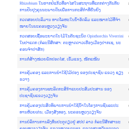
Rhizobium ໃນຮາກປໍແກ້ວທີ່ອາໄສໃນສະຖານທີ່ແຕກຕ່າງກັນກັບ
ການປັບປຸງຄຸນນະພາບດິນເພື່ອການກະສິກຳທີ່ຍືນຍົງ
ກວດສອບປະລິມານ ທາດໂລຫະໃນນ້ຳອັດລົມ ແລະໝາກໄມ້ທີ່ຈຳ
ໜາຍໃນນະຄອນຫຼວງວຽງຈັນ
ກວດ​ສອບ​ເ​ຊື້ອ​ພະ​ຍາດ​ໃບ​ໄມ້​ໃນ​ຕັບ​ຊະ​ນິດ Opisthorchis Viverrini
ໃນ​ປາ​ແດກ (ກໍ​ລະ​ນີ​ສຶກ​ສາ: ຕະ​ຫຼາດ​ດາວ​ເຮືອງເມືອງ​ປາກ​ເຊ, ນະ​
ຄອນ​ຈຳ​ປາ​ສັກ)
ການກໍ່ສ້າງໜ່ວຍພັກປອດໄສ, ເຂັ້ມແຂງ, ໜັກແໜ້ນ
ການຄຸ້ມຄອງ ແລະການນຳໃຊ້ໄມ້ປອງ ຂອງປະຊາຊົນ ແຂວງ ຊຽງ
ຂວາງ
ການຄຸ້ມຄອງການຜະລິດກະສິກຳແບບປະສົມປະສານ ຂອງ
ປະຊາຊົນແຂວງວຽງຈັນ
ການ​ຄຸ້ມ​ຄອງ​ປະ​ສິດ​ທິ​ພາບ​ການ​ນຳ​ໃຊ້​ນ້ຳ​ໃນ​ໂຄງ​ການ​ຊົນ​ລະ​ປະ​
ທານ​ຫ້ວຍ​ເຕ່ນ, ເມືອງ​ສັງ​ທອງ, ນະ​ຄອນຫຼວງວຽງ​ຈັນ​
ການ​ບໍ​ລິ​ການ​ການ​ລົງ​ທຶນ​ປະ​ຕູ​ດຽວ​​ຢູ່ ສ​ປ​ປ​ ລາວ ກໍ​ລະ​ນີ​ສຶກ​ສານະ​
ຄອນ​ຫຼວງວຽງ​ຈັນ, ແຂວງ​ຫຼວງ​ພະ​ບາງ, ແຂວງ​ສະ​ຫວັນ​ນະ​ເຂດ,