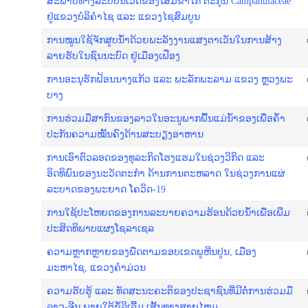
ສະ​ພາບ​ທາງ​ລະ​ບົບ​ນິ​ເວດ​ຂອງ​ໂສມ​​ຂາ​ໄກ່ ຕະ​ກຸນ Campanulaceae
ຢູ່​ແຂວງ​ບໍ​ລິ​ຄຳ​ໄຊ ແລະ ແຂວງ​ໄຊສົມບູນ
ການ​ໝູນ​ໃຊ້​ຈັກ​​ສູບ​ນ້ຳ​ດ້ວຍ​ພະ​ລັງ​ງານ​ແສງ​ຕາ​ເວັນ​ໃນ​ການ​ສ້າງ
ລາຍ​ຮັບ​ໃນ​ຊົນ​ນະ​ບົດ ຢູ່​ເມືອງ​ເຟືອງ
ການ​ອະ​ນຸ​ຮັກ​ຟ້ອນ​ນາງ​ແກ້ວ ແລະ ພະ​ລັກ​ພະ​ລາມ ແຂວງ ຫຼວງ​ພະ​
ບາງ
ການ​ຮ່ວມ​ມື​ສາ​ກົນ​ຂອງ​ລາວ​ໃນ​ອະ​ນູ​ພາກ​ພື້ນ​ແມ່​ນ້ຳ​​ຂອງ​ເພື່ອ​ຄ້ຳ​
ປະ​ກັນ​ຄວາມ​ໝັ້ນ​ຄົງ​ດ້ານ​ສະ​ບຽງ​ອາ​ຫານ
ການເອົາຕົວລອດຂອງທຸລະກິດໂຮງແຮມໃນຊ່ວງວິກິດ ແລະ
ອິດທິພົນຂອງນະວັດຕະກຳ ດ້ານການຕະຫລາດ ໃນຊ່ວງການແຜ່
ລະບາດຂອງພະຍາດ ໂຄວິດ-19
ການ​ໃຊ້​ປະ​ໂຫຍດ​ຂອງ​ການ​ລະ​ບາຍ​ຄວາມ​ຮ້ອນ​ດ້ວຍ​ນ​້ຳ​ເພື່ອ​ເພີ່ມ​
ປະ​ສິດ​ທິ​ພາບ​ແຜງ​​ໂຊ​ລາ​ເຊ​ລ
ຄວາມຫຼາກຫຼາຍຂອງພືດຕາມຂອບເຂດພູຫີນປູນ, ເມືອງ
ມະຫາໄຊ, ແຂວງຄຳມ່ວນ
ຄວາມຮັບຮູ້ ແລະ ທັດສະນະຄະຕິຂອງປະຊາຊົນທີ່ມີຕໍ່ການຮ່ວມມື
ລາວ-ຈີນ ພາຍໃຕ້ຂໍ້ລິເລີ້ມ ເສັ້ນທາງສາຍໄຫມ