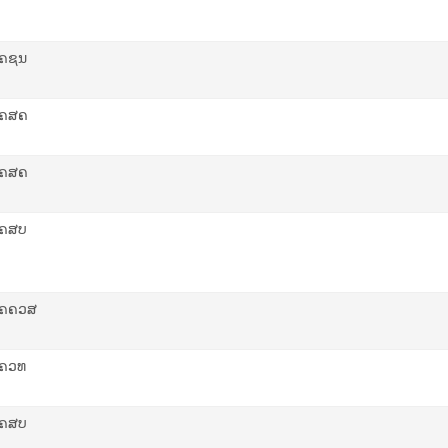
ຄຊນ
ຄສຄ
ຄສຄ
ຄສບ
ຄຄ​ວ​ສ
ຄວທ
ຄສບ