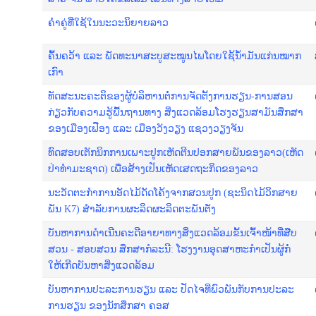
ຄຳ​ຄູ່​ທີ່​ໃຊ້​ໃນ​ນະ​ວະ​ນິ​ຍາຍ​ລາວ
ຄົ້​ນ​ຄ​ວ້າ ແລະ ພັດ​ທະ​ນາ​ສະບູສະ​ໝູນ​ໄພໂດຍ​ໃຊ້​ນ້ຳ​ມັນ​ແກ່ນ​ໝາກ​
ເກົາ
​ທັດ​ສະ​ນະ​ຄະ​ຕິ​ຂອງ​ຜູ້​ບໍ​ລິ​ຫານ​ຕໍ່​ການ​ຈັດ​ຕັ້ງ​ການ​ຮຽນ-​ການ​ສອນ
ກ່ຽວ​ກັບ​ຄວາມ​ຮູ້​ພື້ນ​ຖານ​ທາງ ສິ່ງ​ແວດ​ລ້ອມ​ໂຮງ​ຮຽນ​ສາ​ມັນ​ສຶກ​ສາ
ຂອງ​ເມືອງ​ເຟືອງ ແລະ ເມືອງວັງ​ວຽງ ແຊວງວຽງ​ຈັນ
ທົດ​ສອບ​ເຕັກ​ນິກ​ການ​ເພາະ​ປູກ​ເຫັດ​ຕີນ​ປອກ​ສາຍ​ພັນ​ຂອງ​ລາວ(ເຫັດ​
ປ່າ​ທຳ​ມະ​ຊາດ) ເພື່ອ​ສ້າງ​ເປັນ​ເຫັດ​ເສດ​ຖະ​ກິດ​ຂອງ​ລາວ
ນະ​ວັດ​ຕະ​ກຳ​ການ​ອັດ​ໄມ້​ດັດ​ໂ​​ຄ້ງ​ຈາກ​ສວນ​ປູກ (ຊະ​ນິດ​ໄມ້​ວິກສາຍ​
ພັນ K7) ສຳ​ລັບ​ການ​ຜະ​ລິດ​ຜະ​ລິດ​ຕະ​ພັນ​ຕັ່ງ
ບັນ​ຫາ​ການ​ດຳ​ເນີນ​ຄະ​ດີ​ອາ​ຍາ​ທາງ​ສິ່ງ​ແວດ​ລ້ອມ​ຂັ້ນ​ເຈົ້າ​ໜ້າ​ທີ່​ສືບ​
ສວນ - ສ​ອບ​ສວນ ສຶກ​ສາ​ກໍ​ລະ​ນີ: ໂຮງ​ງານ​ອຸດ​ສາ​ຫະ​ກຳ​ເປັນ​ຜູ້​ກໍ່​
ໃຫ້​ເກີດ​ບັນ​ຫາ​ສິ່ງ​ແວດ​ລ້ອມ
ບັນ​ຫາ​ການ​ປະ​ລະ​ການ​ຮຽນ ແລະ ປັດ​ໄຈ​ທີ່​ພົວ​ພັນ​ກັບ​ການປະ​ລະ​
ກາ​ນ​ຮ​ຽນ ຂອງ​ນັກ​ສຶກ​ສາ ຄອ​ສ