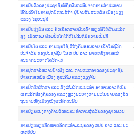
ການປັບຕົວຂອງປະຊາຊົນທີ່ຖືກຜົນກະທົບຈາກການສຳປະທານ
ທີ່ດິນເຂົ້າໃນການປູກພຶດກະສິກຳ ຢູ່ບ້ານສົມສະຫວັນ ເມືອງພຽງ
ແຂວງ ໄຊຍະບູລີ
ການ​ປັບ​ປຸງ​ພັນ ແລະ ຄັດ​ເລືອກ​ສາຍ​ພັນ​ເຂົ້າ​ໜຽວ​ທີ່​ໃຫ້​ຜົນ​ຜະ​ລິດ
ສູງ, ເ​ມັດ​ຫອ​ມ ພ້ອມ​ປັບ​ໂຕ​ໄດ້​ດີ​ໃນ​ດິ​ນ​ທີ​ມີ​ຄວາມ​ເປັນ​ກົ
ການປັບໂຕ ແລະ ການໝູນໃຊ້ ສື່ສັງຄົມອອນລາຍ ເຂົ້າໃນຊີວິດ
ປະຈຳວັນ ຂອງປະຊາຊົນ ໃນ ສ ປປ ລາວ ພາຍຫລັງການແຜ່
ລະບາດພະຍາດໂຄວິດ-19
ການປູກສາລີຫວານນ້ຳເຜິ້ງ ແລະ ການຕະຫລາດຂອງປະຊາຊົນ
ບ້ານເກນເຫນືອ ເມືອງ ທຸລະຄົມ ແຂວງວຽງຈັນ
ການ​ປົກ​ປັກ​ຮັກ​ສາ ແລະ ສົ່ງ​ເສີມ​ວັດ​ທະ​ນະ​ທຳ ອາ​ຫານ​ລາວທີ່​ເປັນ​
ເອ​ກະ​ລັກ​ທ້ອງ​ຖິ່ນ​ຂອງ​ ແຂວງ​ຫຼວງ​ພະ​ບາງຕາມ​ນະໂຍ​ບາຍ​ຂອງ​ລັດ​
ຖະ​ບານ​ໝຶ່ງ​ເມືອງໝຶ່ງ​ຜະ​ລິດ​ຕະ​ພັນ
ການປ່ຽນແປງທາງດ້ານວັດທະນະ ທຳການສູ່ຂວັນຂອງຊາວພວນ
ການ​ປຽບ​ທຽບກົດ​ໝາຍ​ລັດ​ຖະ​ທຳ​ມະ​ນູນ​ຂອງ ສ​ປ​ປ ລາວ ແລະ ປະ​
ເທດ​ຍີ່​ປຸ່ນ