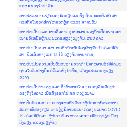
ແລະ ແຂວງຈຳ​ປາ​ສັກ
​ການ​ປະ​ລະ​ການ​ຮຽນ​ຂອງ​ນັກ​ຮຽນ​ເພດ​ຍິງ ຊັ້ນ​ມະ​ທະ​ຍົມ​​ສຶກ​ສາ​
ຕອນ​ຕົ້ນໃນ​ເຂດ​ຫ່າງ​ໄກ​ສອກຫຼີກ ແຂວງ ສາ​ລະ​ວັນ
ການ​ປະ​ເມີນ ແລະ ການ​ຕິດ​ຕາມຄຸນ​ນະ​ພາບ​ຂອງ​ນ້ຳ​ເປື້ອນ​ຈາກ​ສະ​
ໜາມ​ຂີ້​ເຫຍື້ອຫຼັກ32 ນະ​ຄອນຫຼວງວຽງ​ຈັນ, ສ​ປ​ປ ລ​າວ
ການ​ປະ​ເມີນ​ຄວາມ​ສາ​ມາດ​ຮັບ​​ນ້ຳ​ໜັກ​ໂຄງ​ສ້າງ​ຂົ່ວ​ເກົ່າກໍ​ລະ​ນີ​ສຶກ​
ສາ: ຂົ​ວ​ເສັ້ນ​ທາງ​ເລກ 13 ໃຕ້ ວຽງ​ຈັນ​ຫາ​ປາກ​ເຊ
ການ​ປະ​ເມີນ​ຄວາມ​ເປັນ​ອັນ​ຕະ​ລາຍ​ຂອງ​ກຳ​ມັນ​ຕະ​ພາບ​ລັງ​ສີ​ທຳ​ມະ​
ຊາດໃນ​ຕົວ​ຢ່າງ​ດິນ ບໍ​ລິ​ເວນ​ທົ່ງ​ໄຫ​ຫີນ, ເມືອງ​ແປກແຂວງ​ຊຽງ​
ຂວາງ
ການປະເມີນທ່າແຮງ ແລະ ສິ່ງທ້າທາຍໃນການອະນຸລັກເຄື່ອງປ່າ
ຂອງດົງໃນລາວ ເພື່ອສົ່ງອອກໄປ ສສ ຫວຽດນາມ
​ການ​ປັບ​ຕົວ​ ແລະ​ ການ​ວາງ​ແຜນ​ຮັບ​ມື​ຂອງ​ຜູ້​ປະ​ກອບ​ກິດ​ຈະ​ກາ​ນ​
ສະ​ຖານ​ທີ່​ທ່ອງ​ທ່ຽວ ພາຍຫຼັງ​ມີ​ການ​ລະ​ບາດ​ຂອງ​ພະ​ຍາດ COVID
19 (ກໍ​ລະ​ນີ​ສຶກ​ສາ: ຜູ້​ປະ​ກອບ​ິດ​ຈະ​ການ​ສະ​ຖານ​ທີ່ທ່ອງ​ທ່ຽວ​ເມືອງ
ວັງ​ວຽງ, ແຂວງວຽງ​ຈັນ)