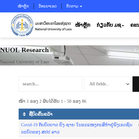
ໝ້າຫຼັກ
ວິທະຍາເຂດ
ຕິດຕາມ
ໜ້າຫຼັກ
ກ່ຽວກັບ ມຊ
ຄະນ
NUOL Research
National University of Laos
ໜ້າ 1 ຂອງ 2 ຜົນໄດ້ຮັບ 1 - 50 ຂອງ 86
ຊື່ບົດຄົ້ນຄວ້າ
Covid-19 ກັບ​ບົດ​ບາດ ຍິງ-ຊາຍ ໃນ​ຂະ​ແໜງ​ກະ​ສິ​ກຳຢູ່​​ຂົງ​ເຂດ​ຊົນ​
ນະ​ບົດ​ຂອງ ສ​ປ​ປ ລາວ