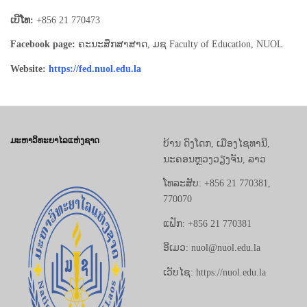
ເບີໂທ:
+856 21 770473
Facebook page:
ຄະນະສຶກສາສາດ, ມຊ
Faculty of Education, NUOL
Website:
https://fed.nuol.edu.la
ມະຫາວິທະຍາໄລແຫ່ງຊາດ
ບ້ານ ດົງໂດກ, ເມືອງໄຊທານີ,
ນະຄອນຫຼວງວຽງຈັນ, ລາວ
ໂທລະສັບ: +856 21 770381,
770070
ແຟັກ: +856 21 770381
ອີເມວ: nuol@nuol.edu.la
ເວັບໄຊ: https://nuol.edu.la