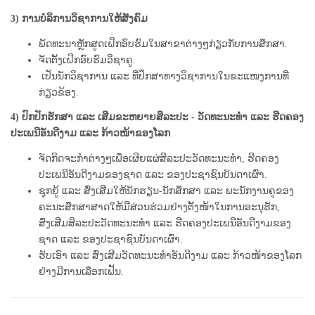
3)
ການບໍລິການວິຊາການໃຫ້ສັງຄົມ
ພັດທະນາຫຼັກສູດເຝິກອົບຮົມໃນສາຂາຕ່າງໆກ່ຽວກັບການສຶກສາ.
ຈັດຕັ້ງເຝິກອົບຮົມວິຊາຄູ.
ເປັນນັກວິຊາການ ແລະ ທີ່ປຶກສາທາງວິຊາການໃນຂະແໜງການທີ່
ກ່ຽວຂ້ອງ.
4)
ປົກປັກຮັກສາ ແລະ ເສີມຂະຫຍາຍສິລະປະ - ວັດທະນະທໍາ ແລະ ຮີດຄອງ
ປະເພນີອັນດີງາມ ແລະ ກ້າວໜ້າຂອງໂລກ
ຈັດກິດຈະກໍາຕ່າງໆເພື່ອເຜີຍແຜ່ສິລະປະວັດທະນະທໍາ, ຮີດຄອງ
ປະເພນີອັນດີງາມຂອງຊາດ ແລະ ຂອງປະຊາຊົນບັນດາເຜົ່າ.
ຊຸກຍູ້ ແລະ ສົ່ງເສີມໃຫ້ນັກຮຽນ-ນັກສຶກສາ ແລະ ພະນັກງານຄູຂອງ
ຄະນະສຶກສາສາດໃຫ້ມີສ່ວນຮ່ວມຢ່າງຕັ້ງໜ້າໃນການອະນຸຮັກ,
ສົ່ງເສີມສິລະປະວັດທະນະທໍາ ແລະ ຮີດຄອງປະເພນີອັນດີງາມຂອງ
ຊາດ ແລະ ຂອງປະຊາຊົນບັນດາເຜົ່າ.
ຮັບເອົາ ແລະ ສົ່ງເສີມວັດທະນະທໍາອັນດີງາມ ແລະ ກ້າວໜ້າຂອງໂລກ
ຢ່າງມີການເລືອກເຟັ້ນ.