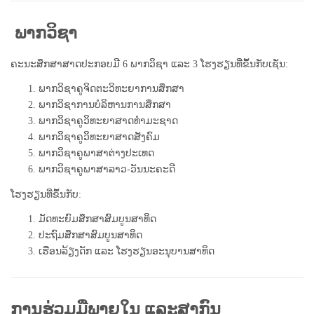
ພາກວິຊາ
ຄະນະສຶກສາສາດປະກອບມີ
6
ພາກວິຊາ
ແລະ
3
ໂຮງຮຽນທີ່ຂຶ້ນກັບເຊັ່ນ:
ພາກວິຊາຄູຈິດຕະວິທະຍາການສຶກສາ
ພາກວິຊາການບໍລິຫານການສຶກສາ
ພາກວິຊາຄູວິທະຍາສາດທຳມະຊາດ
ພາກວິຊາຄູວິທະຍາສາດສັງຄົມ
ພາກວິຊາຄູພາສາຕ່າງປະເທດ
ພາກວິຊາຄູພາສາລາວ-ວັນນະຄະດີ
ໂຮງຮຽນທີ່ຂຶ້ນກັບ:
ມັດທະຍົມສຶກສາສົມບູນສາທິດ
ປະຖົມສຶກສາສົມບູນສາທິດ
ເຮືອນລ້ຽງດັກ ແລະ ໂຮງຮຽນອະນຸບານສາທິດ
ການຮ່ວມມືພາຍໃນ ແລະສາກົນ