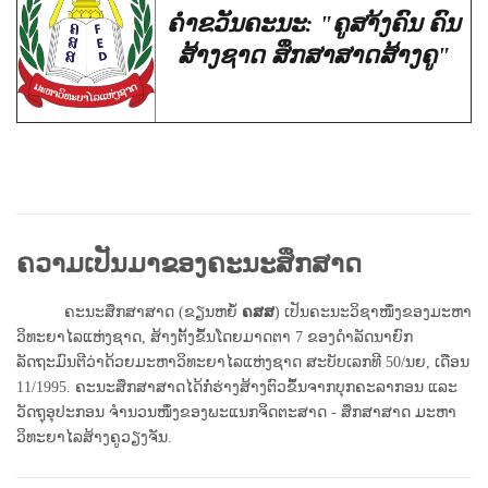
ຄຳຂວັນຄະນະ: "ຄູສາ້ງຄົນ ຄົນ
ສ້າງຊາດ ສຶກສາສາດສ້າງຄູ"
ຄວາມເປັນມາຂອງຄະນະສຶກສາດ
ຄະນະສຶກສາສາດ (ຂຽນຫຍໍ້
ຄສສ
) ເປັນຄະນະວິຊາໜຶ່ງຂອງມະຫາ
ວິທະຍາໄລແຫ່ງຊາດ, ສ້າງຕັ້ງຂຶ້ນໂດຍມາດຕາ
7
ຂອງດໍາລັດນາຍົກ
ລັດຖະມົນຕີວ່າດ້ວຍມະຫາວິທະຍາໄລແຫ່ງຊາດ ສະບັບເລກທີ
50
/ນຍ, ເດືອນ
11/1995
. ຄະນະສຶກສາສາດໄດ້ກໍ່ຮ່າງສ້າງຕົວຂຶ້ນຈາກບຸກຄະລາກອນ ແລະ
ວັດຖຸອຸປະກອນ ຈຳນວນໜຶ່ງຂອງພະແນກຈິດຕະສາດ - ສຶກສາສາດ ມະຫາ
ວິທະຍາໄລສ້າງຄູວຽງຈັນ.