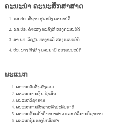
ຄະນະນໍາ ຄະນະສຶກສາສາດ
1. ຮສ.ປອ. ສີຖານ ສຸຂະວົງ ຄະນະບໍດີ
2. ຮສ.ປອ. ຄຳແສງ ທະລັງສີ ຮອງຄະນະບໍດີ
3. ອຈ.ປທ. ວິຊຽນ ທອງທະວີ ຮອງຄະນະບໍດີ
4. ປອ. ນາງ ກົງສີ ຈຸນລະມານີ ຮອງຄະນະບໍດີ
ພະແນກ
ພະແນກຈັດຕັ້ງ-ສັງລວມ
ພະແນກການເງິນ-ຊັບສິນ
ພະແນກວິຊາການ
ພະແນກການສຶກສາຫລັງປະລິນຍາຕີ
ພະແນກຄົ້ນຄວ້າວິທະຍາສາດ ແລະ ບໍລິການວິຊາການ
ພະແນກຄຸ້ມຄອງນັກສຶກສາ