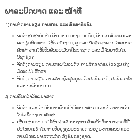
ພາລະບົດບາດ ແລະ ໜ້າທີ່
1)
ການຈັດການຮຽນ-ການສອນ ແລະ ສຶກສາອົບຮົມ
ຈັດຕັ້ງສຶກສາອົບຮົມ ດ້ານການເມືອງ-ແນວຄິດ, ດ້ານຄຸນສົມບັດ ແລະ
ລະບຽບກົດໝາຍ ໃຫ້ພະນັກງານ, ຄູ ແລະ ນັກສຶກສາພາຍໃນຄະນະ
ສຶກສາສາດໃຫ້ເປັນພົນລະເມືອງດີຂອງຊາດ ແລະ ມີຈັນຍາບັນໃນ
ວິຊາຊີບຄູ.
ຈັດຕັ້ງການຮຽນ-ການສອນໃນລະດັບ ການສຶກສາກ່ອນໄວຮຽນ ເຖິງ
ມັດທະຍົມສຶກສາ.
ຈັດຕັ້ງການຮຽນ-ການສອນຫຼັັກສູດຄູລະດັບປະລິນຍາຕີ, ປະລິນຍາໂທ
ແລະ ປະລິນຍາເອກ.
2)
ການຄົ້ນຄວ້າວິທະຍາສາດ
ຈັດຕັ້ງ ແລະ ດໍາເນີນການຄົ້ນຄວ້າວິທະຍາສາດ ແລະ ພັດທະນາເຕັກ
ໂນໂລຊີທາງການສຶກສາ.
ເຜີຍແຜ່ ແລະ ນໍາໃຊ້ຜົນສໍາເລັດຂອງການຄົ້ນຄວ້າວິທະຍາສາດທີ່ມີ
ປະໂຫຍດເຂົ້າໃນການປັບປຸງຄຸນນະພາບການຮຽນ-ການສອນ ແລະ
ການພັດທະນາເສດຖະກິດ-ສັງຄົມຂອງຊາດ.