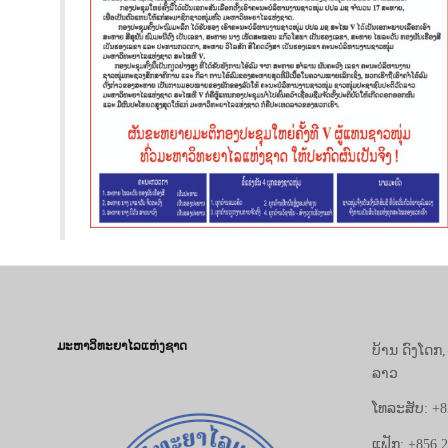
ມະຫາວິທະຍາໄລແຫ່ງຊາດ
ບ້ານ ດົງໂດກ
ລາວ
ໂທລະສັບ: +8
ແຟັກ: +856 