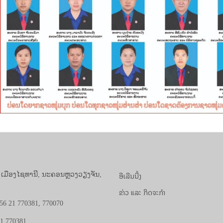
ອີເລີນນີ້ງ
, ເມືອງໄຊທານີ, ນະຄອນຫຼວງວຽງຈັນ,
ຂ່າວ ແລະ ກິດຈະກຳ
56 21 770381, 770070
21 770381