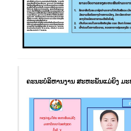
ຄະນະບໍລິຫານງານ ສະຫະພັນແມ່ຍິງ ມ