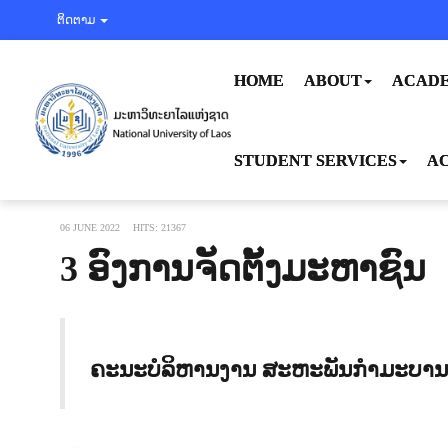
ຕິດຕາມ
HOME
ABOUT
ACADE
STUDENT SERVICES
AC
06 JUNE 2022
HITS: 21367
3 ອົງການຈັດຕັ້ງມະຫາຊົນ
ຄະນະບໍລິຫານງານ ສະຫະພັນກຳມະບານ