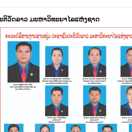
ປະຕິວັດລາວ ມະຫາວິທະຍາໄລແຫ່ງຊາດ