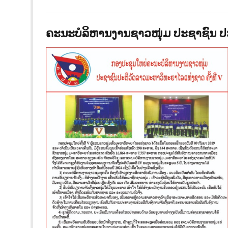
ຄະນະບໍລິຫານງານຊາວໜຸ່ມ ປະຊາຊົນ 