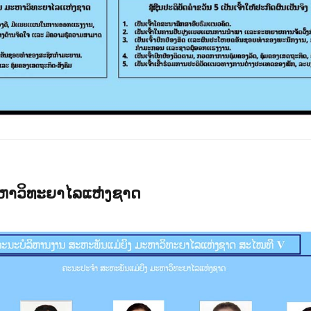
ະຫາວິທະຍາໄລແຫ່ງຊາດ